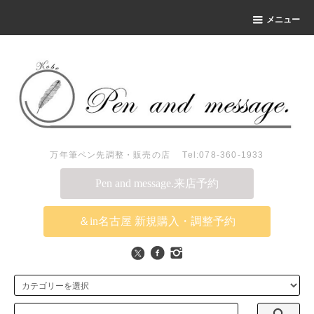
メニュー
万年筆ペン先調整・販売の店 Tel:078-360-1933
Pen and message.来店予約
＆in名古屋 新規購入・調整予約