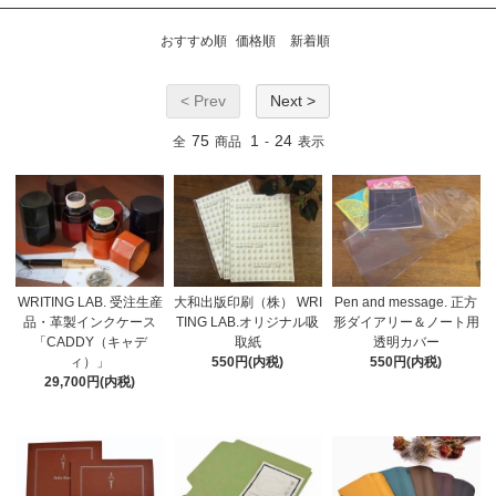
おすすめ順
価格順
新着順
< Prev
Next >
75
1
24
全
商品
-
表示
WRITING LAB. 受注生産
大和出版印刷（株） WRI
Pen and message. 正方
品・革製インクケース
TING LAB.オリジナル吸
形ダイアリー＆ノート用
「CADDY（キャデ
取紙
透明カバー
ィ）」
550円(内税)
550円(内税)
29,700円(内税)