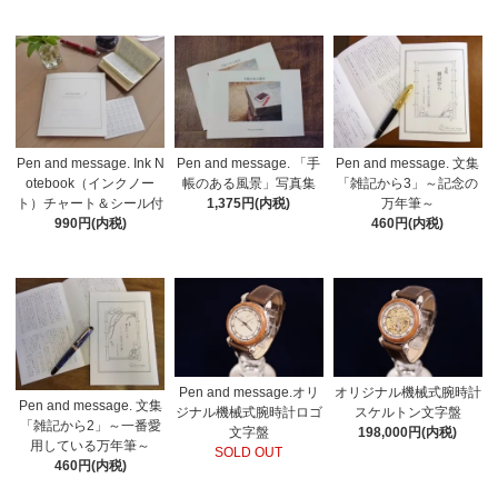
Pen and message. Ink N
Pen and message. 「手
Pen and message. 文集
otebook（インクノー
帳のある風景」写真集
「雑記から3」～記念の
ト）チャート＆シール付
1,375円(内税)
万年筆～
990円(内税)
460円(内税)
Pen and message.オリ
オリジナル機械式腕時計
Pen and message. 文集
ジナル機械式腕時計ロゴ
スケルトン文字盤
「雑記から2」～一番愛
文字盤
198,000円(内税)
用している万年筆～
SOLD OUT
460円(内税)