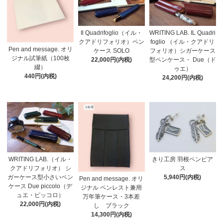
Il Quadrifoglio（イル・
WRITING LAB. IL Quadri
クアドリフォリオ）ペン
foglio （イル・クアドリ
Pen and message. オリ
ケース SOLO
フォリオ）シガーケース
ジナル試筆紙（100枚
22,000円(内税)
型ペンケース・ Due（ド
綴）
ゥエ）
440円(内税)
24,200円(内税)
WRITING LAB.（イル・
きり工房 羽根ペンピア
クアドリフォリオ） シ
ス
ガーケース型小さいペン
5,940円(内税)
Pen and message. オリ
ケース Due piccolo（デ
ジナル ペンレスト兼用
ュエ・ピッコロ）
万年筆ケース・3本差
22,000円(内税)
し ブラック
14,300円(内税)