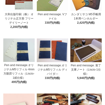
大和出版印刷（株） オ
Pen and message. Vフ
カンダミサコ M5手帳用
リジナル正方形 フリー
ァイル
1本用ペンホルダー
デイリーノート
330円(内税)
2,420円(内税)
2,200円(内税)
Pen and message.オリ
Pen and message.オリ
Pen and message. 装丁
ジナルM5リフィル 4mm
ジナルM5リフィル ディ
文庫ノート（Liscio-1仕
方眼罫リフィル（Liscio-
バイダ―
様）
1紙仕様）
330円(内税)
5,940円(内税)
495円(内税)