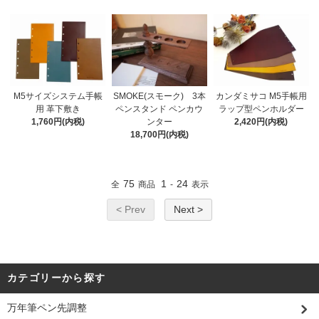
M5サイズシステム手帳
SMOKE(スモーク) 3本
カンダミサコ M5手帳用
用 革下敷き
ペンスタンド ペンカウ
ラップ型ペンホルダー
1,760円(内税)
ンター
2,420円(内税)
18,700円(内税)
75
1
24
全
商品
-
表示
< Prev
Next >
カテゴリーから探す
万年筆ペン先調整