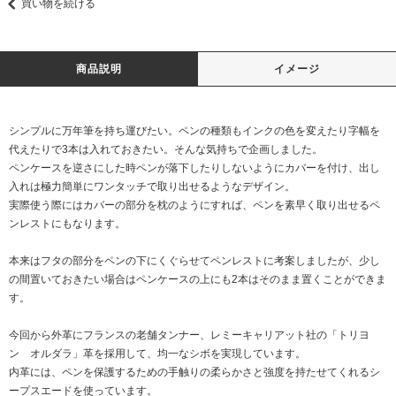
買い物を続ける
商品説明
イメージ
シンプルに万年筆を持ち運びたい。ペンの種類もインクの色を変えたり字幅を
代えたりで3本は入れておきたい。そんな気持ちで企画しました。
ペンケースを逆さにした時ペンが落下したりしないようにカバーを付け、出し
入れは極力簡単にワンタッチで取り出せるようなデザイン。
実際使う際にはカバーの部分を枕のようにすれば、ペンを素早く取り出せるペ
ンレストにもなります。
本来はフタの部分をペンの下にくぐらせてペンレストに考案しましたが、少し
の間置いておきたい場合はペンケースの上にも2本はそのまま置くことができま
す。
今回から外革にフランスの老舗タンナー、レミーキャリアット社の「トリヨ
ン オルダラ」革を採用して、均一なシボを実現しています。
内革には、ペンを保護するための手触りの柔らかさと強度を持たせてくれるシ
ープスエードを使っています。