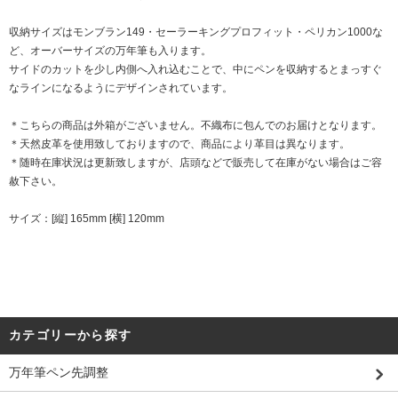
収納サイズはモンブラン149・セーラーキングプロフィット・ペリカン1000な
ど、オーバーサイズの万年筆も入ります。
サイドのカットを少し内側へ入れ込むことで、中にペンを収納するとまっすぐ
なラインになるようにデザインされています。
＊こちらの商品は外箱がございません。不織布に包んでのお届けとなります。
＊天然皮革を使用致しておりますので、商品により革目は異なります。
＊随時在庫状況は更新致しますが、店頭などで販売して在庫がない場合はご容
赦下さい。
サイズ：[縦] 165mm [横] 120mm
カテゴリーから探す
万年筆ペン先調整