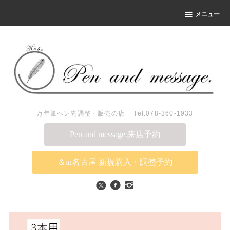
メニュー
万年筆ペン先調整・販売の店 Tel:078-360-1933
Pen and message.来店予約
＆in名古屋 新規購入・調整予約