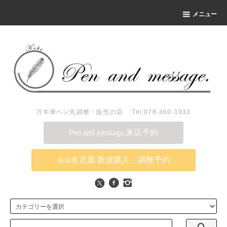
メニュー
万年筆ペン先調整・販売の店 Tel:078-360-1933
Pen and message.来店予約
＆in名古屋 新規購入・調整予約