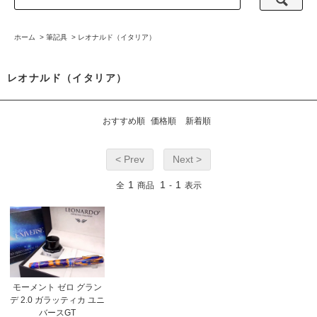
ホーム
>
筆記具
>
レオナルド（イタリア）
レオナルド（イタリア）
おすすめ順
価格順
新着順
< Prev
Next >
1
1
1
全
商品
-
表示
モーメント ゼロ グラン
デ 2.0 ガラッティカ ユニ
バースGT