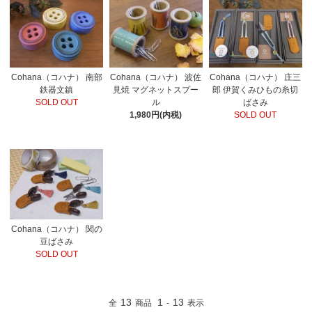
Cohana（コハナ） 南部
Cohana（コハナ） 波佐
Cohana（コハナ） 庄三
鉄器文鎮
見焼 マグネットスプー
郎 伊賀くみひもの糸切
SOLD OUT
ル
ばさみ
1,980円(内税)
SOLD OUT
Cohana（コハナ） 関の
豆ばさみ
SOLD OUT
13
1
13
全
商品
-
表示