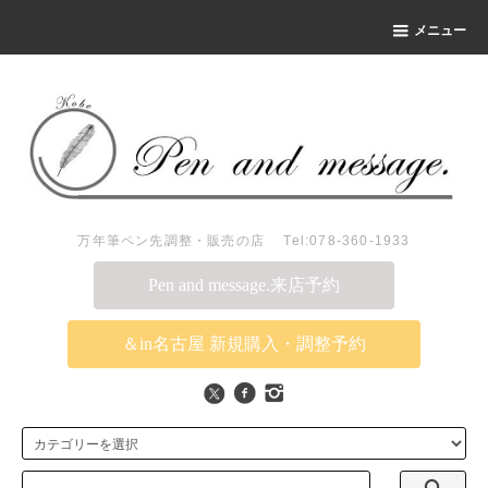
メニュー
万年筆ペン先調整・販売の店 Tel:078-360-1933
Pen and message.来店予約
＆in名古屋 新規購入・調整予約