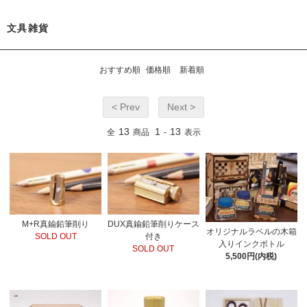
文具雑貨
おすすめ順
価格順
新着順
< Prev
Next >
13
1
13
全
商品
-
表示
M+R真鍮鉛筆削り
DUX真鍮鉛筆削りケース
オリジナルラベルの木箱
SOLD OUT
付き
入りインクボトル
SOLD OUT
5,500円(内税)