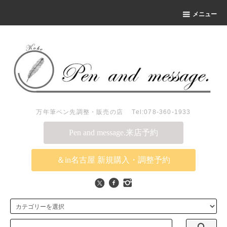
メニュー
万年筆ペン先調整・販売の店 Tel:078-360-1933
Pen and message.来店予約
＆in名古屋 新規購入・調整予約