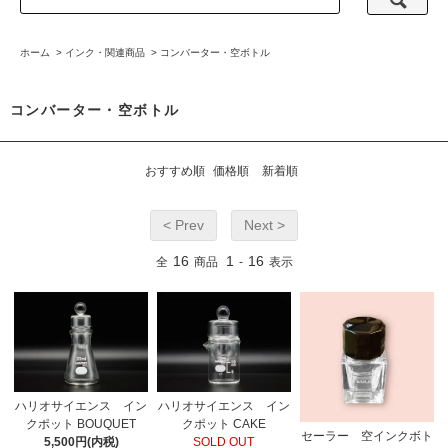
ホーム
>
インク・関連商品
>
コンバーター・空ボトル
コンバーター・空ボトル
おすすめ順
価格順
新着順
< Prev
Next >
16
1
16
全
商品
-
表示
ハリオサイエンス イン
ハリオサイエンス イン
クポット BOUQUET
クポット CAKE
セーラー 空インクボト
5,500円(内税)
SOLD OUT