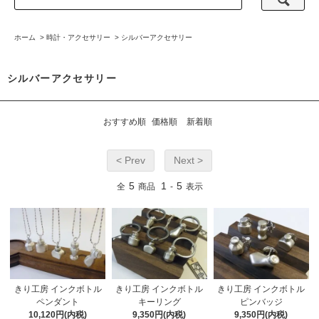
ホーム
>
時計・アクセサリー
>
シルバーアクセサリー
シルバーアクセサリー
おすすめ順
価格順
新着順
< Prev
Next >
5
1
5
全
商品
-
表示
きり工房 インクボトル
きり工房 インクボトル
きり工房 インクボトル
ペンダント
キーリング
ピンバッジ
10,120円(内税)
9,350円(内税)
9,350円(内税)