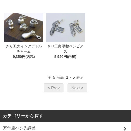
きり工房 インクボトル
きり工房 羽根ペンピア
チャーム
ス
9,350円(内税)
5,940円(内税)
5
1
5
全
商品
-
表示
< Prev
Next >
カテゴリーから探す
万年筆ペン先調整