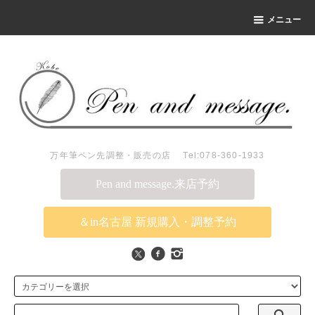
メニュー
万年筆ペン先調整・販売の店 Tel:078-360-1933
Pen and message.来店予約
＆in名古屋 新規購入・調整予約