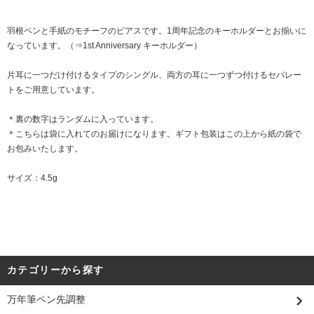
羽根ペンと手紙のモチーフのピアスです。1周年記念のキーホルダーとお揃いに
なっています。（⇒1st Anniversary キーホルダー）
片耳に一つだけ付けるタイプのシングル、両方の耳に一つずつ付けるセパレー
トをご用意しています。
＊裏の数字はランダムに入っています。
＊こちらは袋に入れてのお届けになります。ギフト包装はこの上から紙の袋で
お包みいたします。
サイズ：4.5g
カテゴリーから探す
万年筆ペン先調整