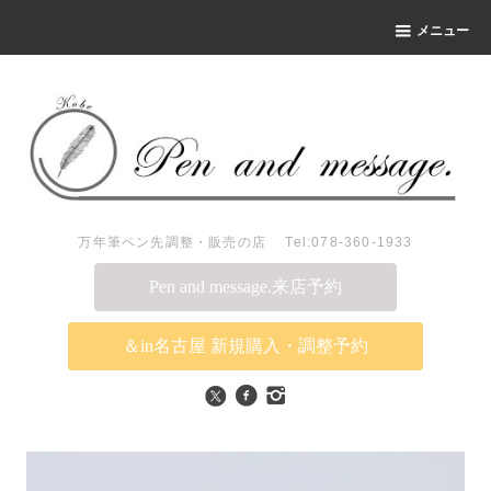
メニュー
万年筆ペン先調整・販売の店 Tel:078-360-1933
Pen and message.来店予約
＆in名古屋 新規購入・調整予約