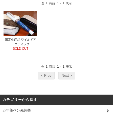
1
1
1
全
商品
-
表示
限定生産品 ワイルドア
ークティック
SOLD OUT
1
1
1
全
商品
-
表示
< Prev
Next >
カテゴリーから探す
万年筆ペン先調整