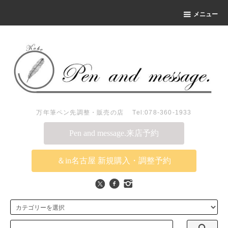
メニュー
万年筆ペン先調整・販売の店 Tel:078-360-1933
Pen and message.来店予約
＆in名古屋 新規購入・調整予約