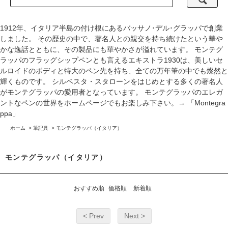
1912年、イタリア半島の付け根にあるバッサノ･デル･グラッパで創業
しました。 その歴史の中で、著名人との親交を持ち続けたという華や
かな逸話とともに、その製品にも華やかさが溢れています。 モンテグ
ラッパのフラッグシップペンとも言えるエキストラ1930は、美しいセ
ルロイドのボディと特大のペン先を持ち、全ての万年筆の中でも燦然と
輝くものです。 シルベスタ・スタローンをはじめとする多くの著名人
がモンテグラッパの愛用者となっています。 モンテグラッパのエレガ
ントなペンの世界をホームページでもお楽しみ下さい。→
「Montegra
ppa」
ホーム
>
筆記具
>
モンテグラッパ（イタリア）
モンテグラッパ（イタリア）
おすすめ順
価格順
新着順
< Prev
Next >