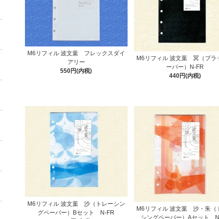
M6リフィル 波文葉 フレックスダイ
M6リフィル 波文葉 冥（ブラ
アリー
ーパー）N-FR
550円(内税)
440円(内税)
M6リフィル 波文葉 沙（トレーシン
M6リフィル 波文葉 沙・朱（
グペーパー）Bセット N-FR
シングペーパー）Aセット N