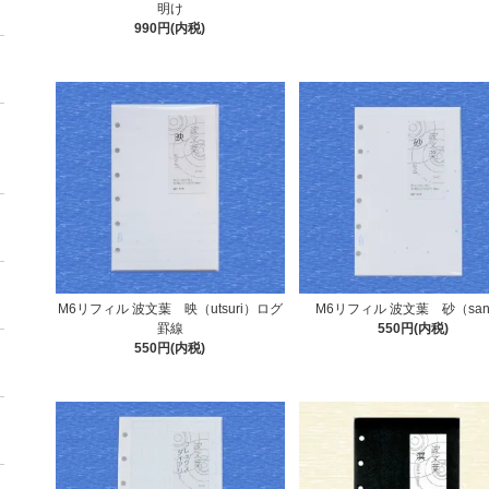
明け
990円(内税)
M6リフィル 波文葉 映（utsuri）ログ
M6リフィル 波文葉 砂（sa
罫線
550円(内税)
550円(内税)