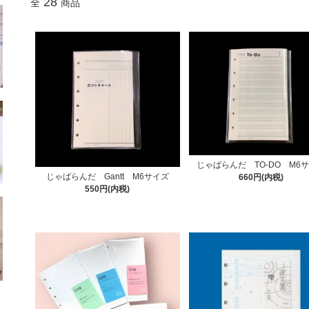
28
全
商品
じゃばらんだ TO-DO M6
じゃばらんだ Gantt M6サイズ
660円(内税)
550円(内税)