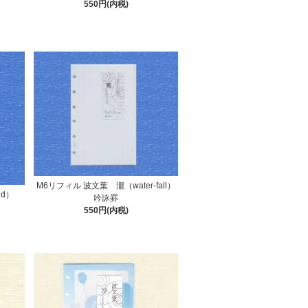
550円(内税)
M6リフィル 波文葉 瀧（water-fall）
nd）
吟詠罫
550円(内税)