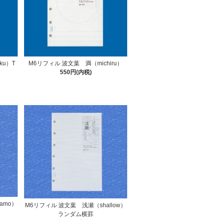
ku）T
M6リフィル 波文葉 満（michiru）
550円(内税)
amo）
M6リフィル 波文葉 浅瀬（shallow）
ランダム横罫