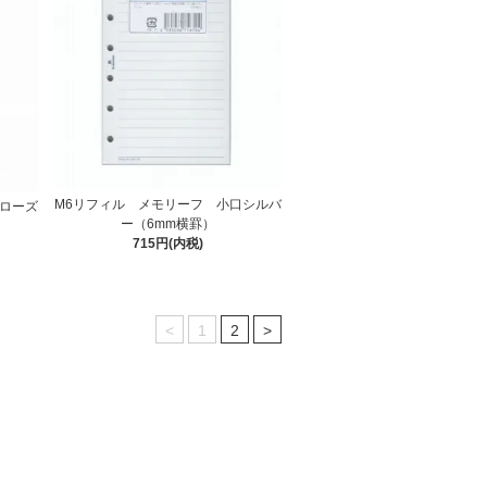
M6リフィル メモリーフ 小口シルバ
口ローズ
ー（6mm横罫）
715円(内税)
<
1
2
>