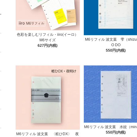
色彩を楽しむリフィル・iiro(イーロ）
M6リフィル 波文葉 雫（shizu
M6サイズ
O DO
627円(内税)
550円(内税)
M6リフィル 波文葉 水紋（min
550円(内税)
M6リフィル 波文葉 〈粧ひDX〉 夜