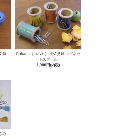
器文鎮
Cohana（コハナ） 波佐見焼 マグネッ
トスプール
1,980円(内税)
ばさみ