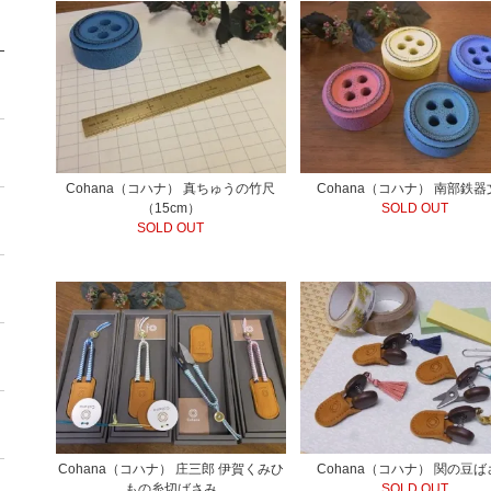
Cohana（コハナ） 真ちゅうの竹尺
Cohana（コハナ） 南部鉄
（15cm）
SOLD OUT
SOLD OUT
Cohana（コハナ） 庄三郎 伊賀くみひ
Cohana（コハナ） 関の豆
もの糸切ばさみ
SOLD OUT