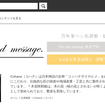
コンテンツを見る
万年筆ペン先調整・販売の
Pen and message.来店予約
＆in名古屋 新規購入・調整
Cohana（コハナ）は日本神話の女神「コノハナサクヤヒメ」を由来と
にこだわり、伝統的な匠の技術や地域産業・工芸と共に製作さ
ています。 ＊木花咲耶姫は、木の花（桜の花とされる）が咲く
として崇められており、繁栄を意味しています。
ホーム
>
文具雑貨
>
Cohana（コハナ）