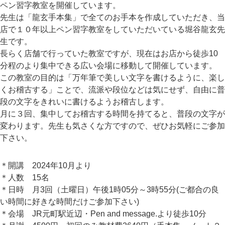
ペン習字教室を開催しています。
先生は「龍玄手本集」で全てのお手本を作成していただき、当
店で１０年以上ペン習字教室をしていただいている堀谷龍玄先
生です。
長らく店舗で行っていた教室ですが、現在はお店から徒歩10
分程のより集中できる広い会場に移動して開催しています。
この教室の目的は「万年筆で美しい文字を書けるように、楽し
くお稽古する」ことで、流派や段位などは気にせず、自由に普
段の文字をきれいに書けるようお稽古します。
月に３回、集中してお稽古する時間を持てると、普段の文字が
変わります。先生も気さくな方ですので、ぜひお気軽にご参加
下さい。
＊開講 2024年10月より
＊人数 15名
＊日時 月3回（土曜日）午後1時05分～3時55分(ご都合の良
い時間に好きな時間だけご参加下さい)
＊会場 JR元町駅近辺・Pen and message.より徒歩10分