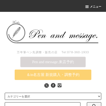
メニュー
万年筆ペン先調整・販売の店 Tel:078-360-1933
Pen and message.来店予約
＆in名古屋 新規購入・調整予約