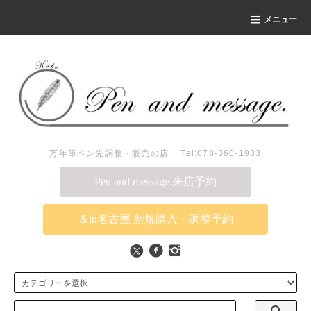
メニュー
万年筆ペン先調整・販売の店 Tel:078-360-1933
Pen and message.来店予約
＆in名古屋 新規購入・調整予約