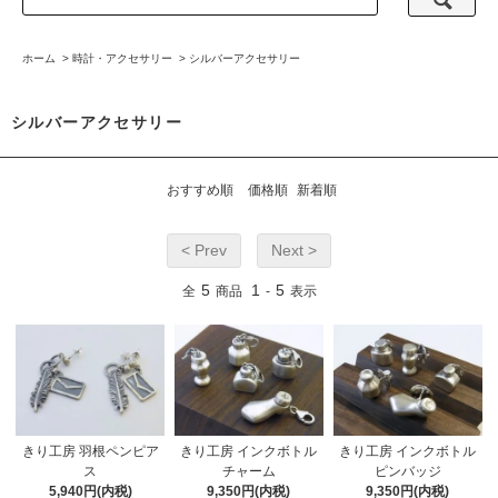
ホーム
>
時計・アクセサリー
>
シルバーアクセサリー
シルバーアクセサリー
おすすめ順
価格順
新着順
< Prev
Next >
5
1
5
全
商品
-
表示
きり工房 羽根ペンピア
きり工房 インクボトル
きり工房 インクボトル
ス
チャーム
ピンバッジ
5,940円(内税)
9,350円(内税)
9,350円(内税)