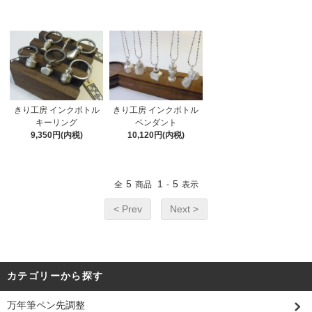
きり工房 インクボトル
きり工房 インクボトル
キーリング
ペンダント
9,350円(内税)
10,120円(内税)
5
1
5
全
商品
-
表示
< Prev
Next >
カテゴリーから探す
万年筆ペン先調整