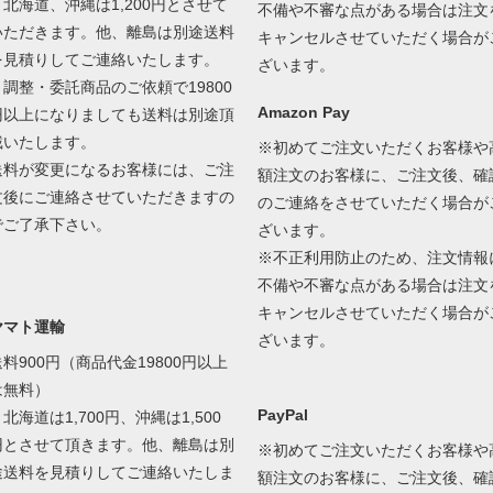
＊北海道、沖縄は1,200円とさせて
不備や不審な点がある場合は注文
いただきます。他、離島は別途送料
キャンセルさせていただく場合が
を見積りしてご連絡いたします。
ざいます。
＊調整・委託商品のご依頼で19800
Amazon Pay
円以上になりましても送料は別途頂
戴いたします。
※初めてご注文いただくお客様や
送料が変更になるお客様には、ご注
額注文のお客様に、ご注文後、確
文後にご連絡させていただきますの
のご連絡をさせていただく場合が
でご了承下さい。
ざいます。
※不正利用防止のため、注文情報
不備や不審な点がある場合は注文
キャンセルさせていただく場合が
ヤマト運輸
ざいます。
送料900円（商品代金19800円以上
は無料）
PayPal
北海道は1,700円、沖縄は1,500
円とさせて頂きます。他、離島は別
※初めてご注文いただくお客様や
途送料を見積りしてご連絡いたしま
額注文のお客様に、ご注文後、確