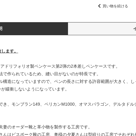
買い物を続ける
明
致します。
クアドリフォリオ製ペンケース第2弾の2本差しペンケースです。
法で作られているため、縫い目がないのが特長です。
ル構造になっていますので、ペンの長さに対する許容範囲が大きく、し
ンが緩衝しないようになっています。
き、モンブラン149、ペリカンM1000、オマスパラゴン、デルタド
夫妻のオーダー靴と革小物を製作する工房です。
さんはビスポーク靴の工房、奥様の夕夏さんは型絞りの工房でそれぞれ