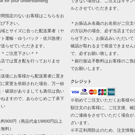
sk for your understanding.
できない場合は、ご注文はキャン
ルとさせていただきます。
時間指定のないお客様はこちらをお
選び下さい。
＊お振込み名義のお名前がご注文
地域とサイズに合った配送業者（ヤ
の方以外の場合、必ず当店までお
マト運輸・ゆうパック・佐川急便）
らせ下さい。お振込みいただいて
で送らせていただきます。
確認が取れるまで発送できません
＊＊ご注意下さい＊＊
で、必ずお願い致します。
当店では置き配を行っておりませ
＊銀行振込手数料はお客様のご負
ん。
でお願いします。
発送後にお客様から配送業者に置き
クレジット
配に変更を依頼された場合、万一紛
失・破損がありましても責任は負い
かねますので、あらかじめご了承下
※初めてご注文いただくお客様や
さい
額注文のお客様に、ご注文後、確
のご連絡をさせていただく場合が
送料900円（商品代金19800円以上
ざいます。
は無料）
※不正利用防止のため、注文情報