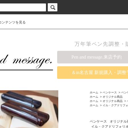
コンテンツを見る
万年筆ペン先調整・販売の
Pen and message.来店予約
＆in名古屋 新規購入・調整
ホーム
>
ペンケース
>
ペン
ホーム
>
オリジナル商品
ホーム
>
オリジナル商品
>
ホーム
>
イル・クアドリフ
ペンケース
オリジナル
イル・クアドリフォリ