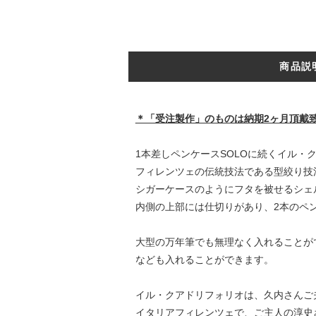
商品説
＊「受注製作」のものは納期2ヶ月頂戴
1本差しペンケースSOLOに続くイル・
フィレンツェの伝統技法である型絞り技
シガーケースのようにフタを被せるシェ
内側の上部には仕切りがあり、2本のペ
大型の万年筆でも無理なく入れることがで
なども入れることができます。
イル・クアドリフォリオは、久内さんご
イタリアフィレンツェで、ご主人の淳史