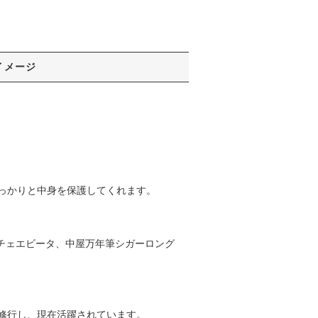
イメージ
っかりと中身を保護してくれます。
ルチェエビータ、中屋万年筆シガーロング
修行し、現在活躍されています。