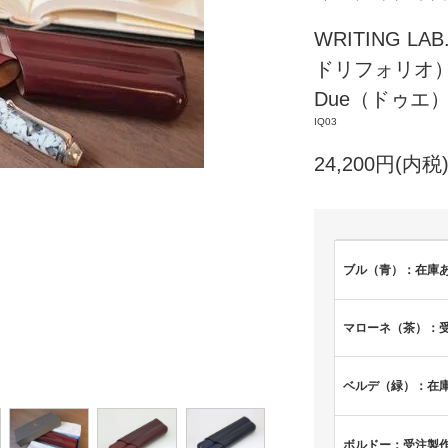
WRITING LAB
ドリフォリオ
Due（ドゥエ
IQ03
24,200円(内税
ブル（青）：在庫
マローネ（茶）：
ベルデ（緑）：在
ボルドー：受注製