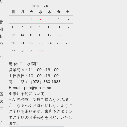
セ
2026年9月
日
月
火
水
木
金
土
1
2
3
4
5
者
6
7
8
9
10
11
12
知
13
14
15
16
17
18
19
も
の
20
21
22
23
24
25
26
27
28
29
30
担
定 休 日：水曜日
営業時間：11：00～19：00
土日祝日：10：00～19：00
電 話：（078）360-1933
E-mail：pen@p-n-m.net
※来店予約について
高
ペン先調整、新規ご購入などの場
認
合、なるべくお待たせしないように
ご
ご予約を承ります。来店予約ボタン
でご予約のお手続きをお願いいたし
に
ます。