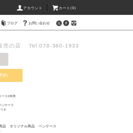
アカウント
カート(0)
ブログ
お問い合わせ
店 Tel:078-360-1933
予約
ケース2本用
ペンケース
ォリオ
商品
オリジナル商品
ペンケース
オ