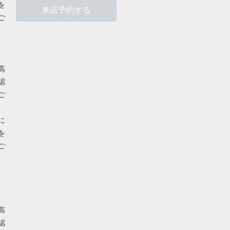
を
来店予約する
ご
高
認
ご
に
を
ご
高
認