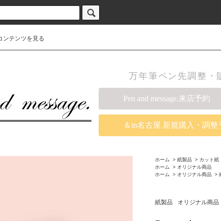
コンテンツを見る
万年筆ペン先調整・販売の
Pen and message.来店予約
＆in名古屋 新規購入・調整
ホーム
>
紙製品
>
カット紙
ホーム
>
オリジナル商品
ホーム
>
オリジナル商品
>
紙製品
オリジナル商品