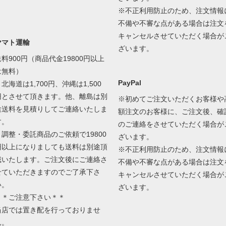
※不正利用防止のため、注文情報
不備や不審な点がある場合は注文
キャンセルさせていただく場合が
ヤマト運輸
ざいます。
送料900円（商品代金19800円以上
は無料）
PayPal
北海道は1,700円、沖縄は1,500
円とさせて頂きます。他、離島は別
※初めてご注文いただくお客様や
途送料を見積りしてご連絡いたしま
額注文のお客様に、ご注文後、確
す。
のご連絡をさせていただく場合が
＊調整・委託商品のご依頼で19800
ざいます。
円以上になりましても送料は別途頂
※不正利用防止のため、注文情報
戴いたします。ご注文後にご連絡さ
不備や不審な点がある場合は注文
せていただきますのでご了承下さ
キャンセルさせていただく場合が
い。
ざいます。
＊＊ご注意下さい＊＊
当店では置き配を行っておりませ
ん。