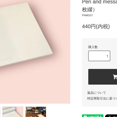
Pen and me
枚綴）
PNMO07
440円(内税)
購入数
返品について
特定商取引法に基づ