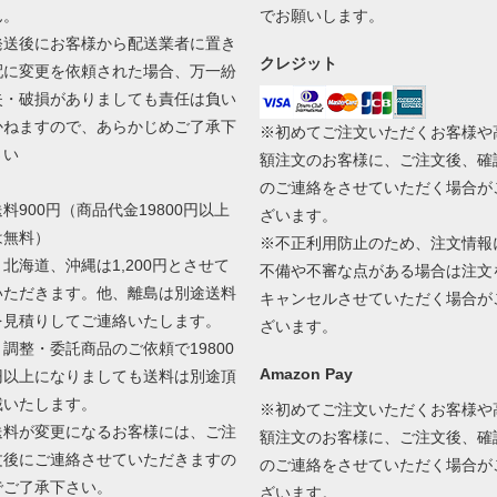
ん。
でお願いします。
発送後にお客様から配送業者に置き
クレジット
配に変更を依頼された場合、万一紛
失・破損がありましても責任は負い
かねますので、あらかじめご了承下
※初めてご注文いただくお客様や
さい
額注文のお客様に、ご注文後、確
のご連絡をさせていただく場合が
送料900円（商品代金19800円以上
ざいます。
は無料）
※不正利用防止のため、注文情報
＊北海道、沖縄は1,200円とさせて
不備や不審な点がある場合は注文
いただきます。他、離島は別途送料
キャンセルさせていただく場合が
を見積りしてご連絡いたします。
ざいます。
＊調整・委託商品のご依頼で19800
Amazon Pay
円以上になりましても送料は別途頂
戴いたします。
※初めてご注文いただくお客様や
送料が変更になるお客様には、ご注
額注文のお客様に、ご注文後、確
文後にご連絡させていただきますの
のご連絡をさせていただく場合が
でご了承下さい。
ざいます。