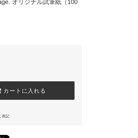
ssage. オリジナル試筆紙（100
カートに入れる
く表記