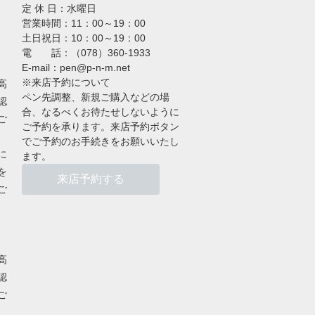
定 休 日：水曜日
営業時間：11：00～19：00
土日祝日：10：00～19：00
電 話：（078）360-1933
E-mail：pen@p-n-m.net
※来店予約について
高
ペン先調整、新規ご購入などの場
認
合、なるべくお待たせしないように
ご
ご予約を承ります。来店予約ボタン
でご予約のお手続きをお願いいたし
に
ます。
を
来店予約する
ご
高
認
ご