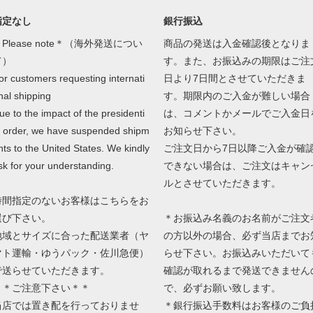
指定なし
銀行振込
Please note＊（海外発送につい
商品の発送は入金確認後となりま
て）
す。また、お振込みの期限はご注
or customers requesting internati
日より7日間とさせていただきま
nal shipping
す。期限内のご入金が難しい場合
ue to the impact of the presidenti
は、コメントかメールでご入金日
l order, we have suspended shipm
お知らせ下さい。
nts to the United States. We kindly
ご注文日から7日以降ご入金が確
sk for your understanding.
できない場合は、ご注文はキャン
ルとさせていただきます。
時間指定のないお客様はこちらをお
選び下さい。
＊お振込み名義のお名前がご注文
地域とサイズに合った配送業者（ヤ
の方以外の場合、必ず当店までお
マト運輸・ゆうパック・佐川急便）
らせ下さい。お振込みいただいて
で送らせていただきます。
確認が取れるまで発送できません
＊＊ご注意下さい＊＊
で、必ずお願い致します。
当店では置き配を行っておりませ
＊銀行振込手数料はお客様のご負