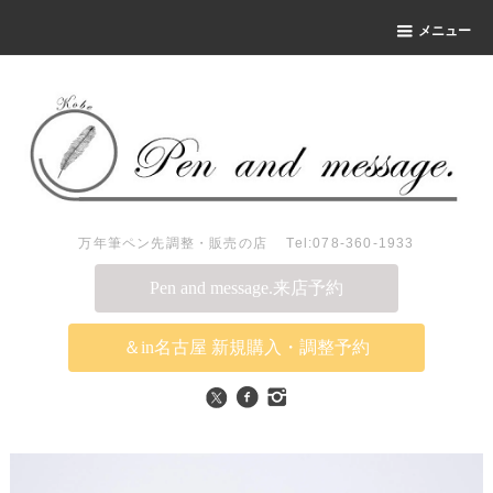
メニュー
万年筆ペン先調整・販売の店 Tel:078-360-1933
Pen and message.来店予約
＆in名古屋 新規購入・調整予約