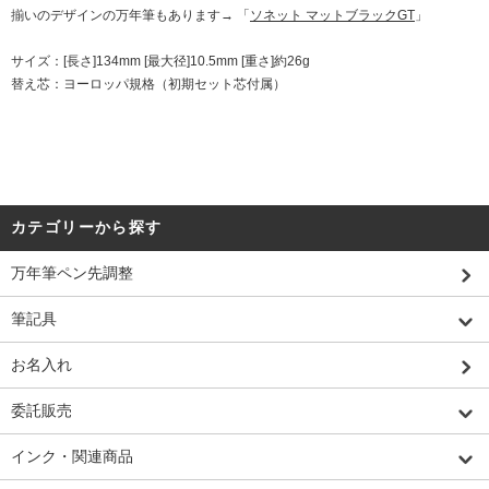
揃いのデザインの万年筆もあります→ 「
ソネット マットブラックGT
」
サイズ：[長さ]134mm [最大径]10.5mm [重さ]約26g
替え芯：ヨーロッパ規格（初期セット芯付属）
カテゴリーから探す
万年筆ペン先調整
筆記具
お名入れ
委託販売
インク・関連商品