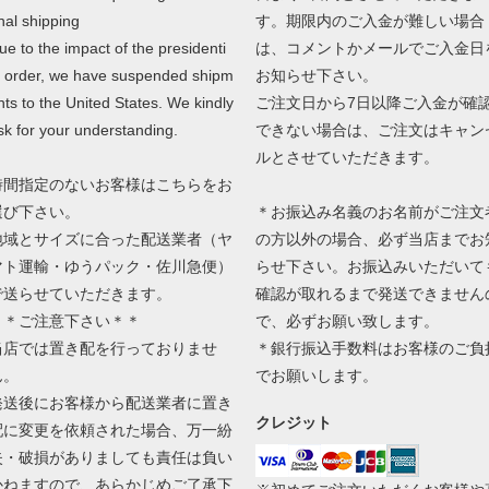
nal shipping
す。期限内のご入金が難しい場合
ue to the impact of the presidenti
は、コメントかメールでご入金日
l order, we have suspended shipm
お知らせ下さい。
nts to the United States. We kindly
ご注文日から7日以降ご入金が確
sk for your understanding.
できない場合は、ご注文はキャン
ルとさせていただきます。
時間指定のないお客様はこちらをお
選び下さい。
＊お振込み名義のお名前がご注文
地域とサイズに合った配送業者（ヤ
の方以外の場合、必ず当店までお
マト運輸・ゆうパック・佐川急便）
らせ下さい。お振込みいただいて
で送らせていただきます。
確認が取れるまで発送できません
＊＊ご注意下さい＊＊
で、必ずお願い致します。
当店では置き配を行っておりませ
＊銀行振込手数料はお客様のご負
ん。
でお願いします。
発送後にお客様から配送業者に置き
クレジット
配に変更を依頼された場合、万一紛
失・破損がありましても責任は負い
かねますので、あらかじめご了承下