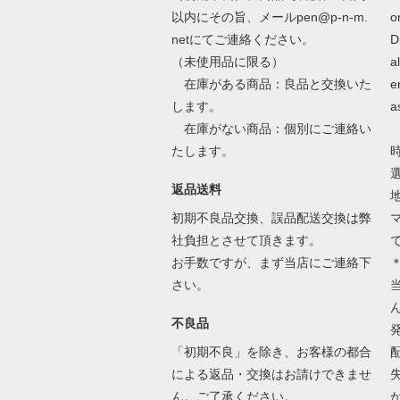
以内にその旨、メールpen@p-n-m.
o
netにてご連絡ください。
D
（未使用品に限る）
a
在庫がある商品：良品と交換いた
e
します。
a
在庫がない商品：個別にご連絡い
たします。
返品送料
初期不良品交換、誤品配送交換は弊
社負担とさせて頂きます。
お手数ですが、まず当店にご連絡下
さい。
不良品
「初期不良」を除き、お客様の都合
による返品・交換はお請けできませ
ん。ご了承ください。