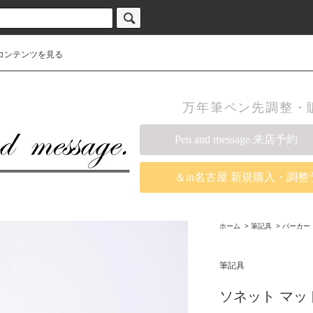
コンテンツを見る
万年筆ペン先調整・販売の
Pen and message.来店予約
＆in名古屋 新規購入・調整
ホーム
>
筆記具
>
パーカー
筆記具
ソネット マッ