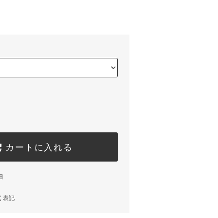
)
カートに入れる
細
く表記