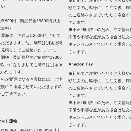
※初めてご注文いただくお客様や
さい
額注文のお客様に、ご注文後、確
のご連絡をさせていただく場合が
送料900円（商品代金19800円以上
ざいます。
は無料）
※不正利用防止のため、注文情報
＊北海道、沖縄は1,200円とさせて
不備や不審な点がある場合は注文
いただきます。他、離島は別途送料
キャンセルさせていただく場合が
を見積りしてご連絡いたします。
ざいます。
＊調整・委託商品のご依頼で19800
Amazon Pay
円以上になりましても送料は別途頂
戴いたします。
※初めてご注文いただくお客様や
送料が変更になるお客様には、ご注
額注文のお客様に、ご注文後、確
文後にご連絡させていただきますの
のご連絡をさせていただく場合が
でご了承下さい。
ざいます。
※不正利用防止のため、注文情報
不備や不審な点がある場合は注文
キャンセルさせていただく場合が
ヤマト運輸
ざいます。
送料900円（商品代金19800円以上