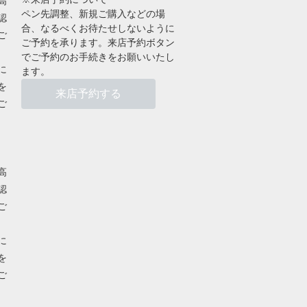
高
ペン先調整、新規ご購入などの場
認
合、なるべくお待たせしないように
ご
ご予約を承ります。来店予約ボタン
でご予約のお手続きをお願いいたし
に
ます。
を
来店予約する
ご
高
認
ご
に
を
ご