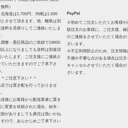
は無料）
PayPal
北海道は1,700円、沖縄は1,500
円とさせて頂きます。他、離島は別
※初めてご注文いただくお客様や
途送料を見積りしてご連絡いたしま
額注文のお客様に、ご注文後、確
す。
のご連絡をさせていただく場合が
＊調整・委託商品のご依頼で19800
ざいます。
円以上になりましても送料は別途頂
※不正利用防止のため、注文情報
戴いたします。ご注文後にご連絡さ
不備や不審な点がある場合は注文
せていただきますのでご了承下さ
キャンセルさせていただく場合が
い。
ざいます。
＊＊ご注意下さい＊＊
当店では置き配を行っておりませ
ん。
発送後にお客様から配送業者に置き
配に変更を依頼された場合、紛失・
破損がありましても責任は負いかね
ますので、あらかじめご了承下さい