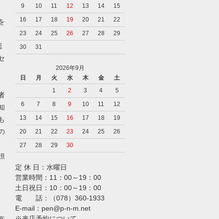
9
10
11
12
13
14
15
16
17
18
19
20
21
22
を
23
24
25
26
27
28
29
認
30
31
セ
2026年9月
日
月
火
水
木
金
土
1
2
3
4
5
者
6
7
8
9
10
11
12
知
13
14
15
16
17
18
19
も
の
20
21
22
23
24
25
26
27
28
29
30
担
定 休 日：水曜日
営業時間：11：00～19：00
土日祝日：10：00～19：00
電 話：（078）360-1933
E-mail：pen@p-n-m.net
※来店予約について