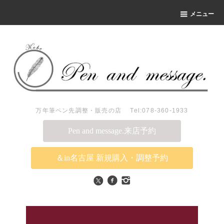
メニュー
万年筆ペン先調整・販売の店 Tel:078-360-1933
Pen and message.来店予約
＆in名古屋 新規購入・調整予約