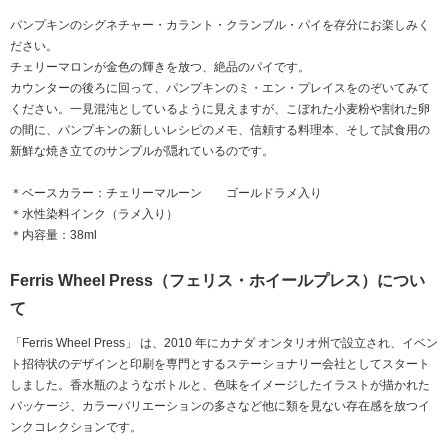
パンプキンのシグネチャー・カラント・クランブル・パイを存分にお楽しみく
ださい。
チェリーマロンが金色の輝きを放つ、絶品のパイです。
カウンターの後ろに回って、パンプキンのミ・エン・プレイスをのぞいてみて
ください。一見混沌としているように見えますが、こぼれた小麦粉や割れた卵
の間に、パンプキンの新しいレシピのメモ、信頼する料理本、そして試食用の
新鮮な焼き立てのサンプルが隠れているのです。
＊ベースカラー：チェリーマルーン ゴールドラメ入り
＊水性染料インク（ラメ入り）
＊内容量：38ml
Ferris Wheel Press（フェリス・ホイールプレス）につい
て
「Ferris Wheel Press」 は、2010 年にカナダ オンタリオ州で設立され、イベン
ト招待状のデザインと印刷を専門とするステーショナリー会社としてスタート
しました。香水瓶のようなボトルと、色味をイメージしたイラストが描かれた
パッケージ、カラーバリエーションの多さなど他に類を見ない存在感を放つイ
ンクコレクションです。