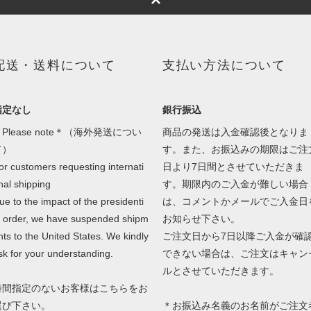
配送・送料について
支払い方法について
指定なし
銀行振込
Please note＊（海外発送につい
商品の発送は入金確認後となりま
て）
す。また、お振込みの期限はご注
or customers requesting internati
日より7日間とさせていただきま
nal shipping
す。期限内のご入金が難しい場合
ue to the impact of the presidenti
は、コメントかメールでご入金日
l order, we have suspended shipm
お知らせ下さい。
nts to the United States. We kindly
ご注文日から7日以降ご入金が確
sk for your understanding.
できない場合は、ご注文はキャン
ルとさせていただきます。
時間指定のないお客様はこちらをお
選び下さい。
＊お振込み名義のお名前がご注文