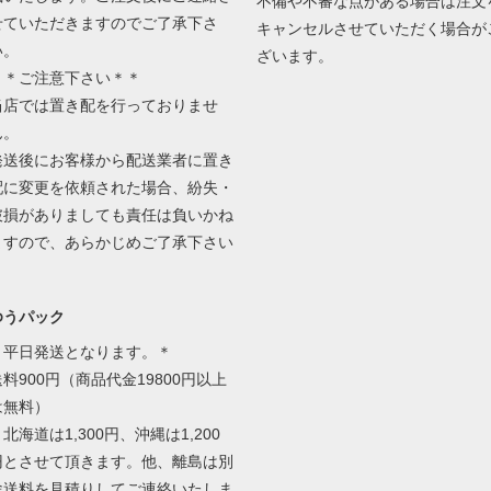
不備や不審な点がある場合は注文
せていただきますのでご了承下さ
キャンセルさせていただく場合が
い。
ざいます。
＊＊ご注意下さい＊＊
当店では置き配を行っておりませ
ん。
発送後にお客様から配送業者に置き
配に変更を依頼された場合、紛失・
破損がありましても責任は負いかね
ますので、あらかじめご了承下さい
ゆうパック
＊平日発送となります。＊
送料900円（商品代金19800円以上
は無料）
北海道は1,300円、沖縄は1,200
円とさせて頂きます。他、離島は別
途送料を見積りしてご連絡いたしま