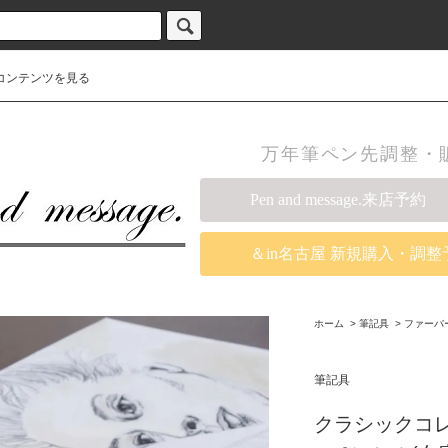
コンテンツを見る
万年筆ペン先調整・販売の
Pen and message.来店予約
＆in名古屋 新規購入・調整
ホーム
>
筆記具
>
ファーバ
筆記具
クラシックコレ