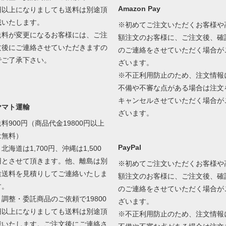
Amazon Pay
円以上になりましても送料は別途頂
戴いたします。
※初めてご注文いただくお客様や
送料が変更になるお客様には、ご注
額注文のお客様に、ご注文後、確
文後にご連絡させていただきますの
のご連絡をさせていただく場合が
でご了承下さい。
ざいます。
※不正利用防止のため、注文情報
不備や不審な点がある場合は注文
キャンセルさせていただく場合が
ヤマト運輸
ざいます。
送料900円（商品代金19800円以上
は無料）
PayPal
北海道は1,700円、沖縄は1,500
円とさせて頂きます。他、離島は別
※初めてご注文いただくお客様や
途送料を見積りしてご連絡いたしま
額注文のお客様に、ご注文後、確
す。
のご連絡をさせていただく場合が
＊調整・委託商品のご依頼で19800
ざいます。
円以上になりましても送料は別途頂
※不正利用防止のため、注文情報
戴いたします。ご注文後にご連絡さ