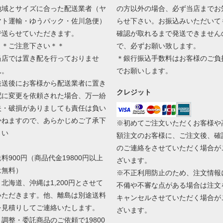
地域とサイズに合った配送業者（ヤ
の方以外の場合、必ず当店までお
マト運輸・ゆうパック・佐川急便）
らせ下さい。お振込みいただいて
で送らせていただきます。
確認が取れるまで発送できません
＊＊ご注意下さい＊＊
で、必ずお願い致します。
当店では置き配を行っておりませ
＊銀行振込手数料はお客様のご負
ん。
でお願いします。
発送後にお客様から配送業者に置き
クレジット
配に変更を依頼された場合、万一紛
失・破損がありましても責任は負い
かねますので、あらかじめご了承下
※初めてご注文いただくお客様や
さい
額注文のお客様に、ご注文後、確
のご連絡をさせていただく場合が
送料900円（商品代金19800円以上
ざいます。
は無料）
※不正利用防止のため、注文情報
＊北海道、沖縄は1,200円とさせて
不備や不審な点がある場合は注文
いただきます。他、離島は別途送料
キャンセルさせていただく場合が
を見積りしてご連絡いたします。
ざいます。
＊調整・委託商品のご依頼で19800