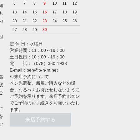
6
7
8
9
10
11
12
知
13
14
15
16
17
18
19
も
の
20
21
22
23
24
25
26
27
28
29
30
担
定 休 日：水曜日
営業時間：11：00～19：00
土日祝日：10：00～19：00
電 話：（078）360-1933
E-mail：pen@p-n-m.net
※来店予約について
高
ペン先調整、新規ご購入などの場
認
合、なるべくお待たせしないように
ご
ご予約を承ります。来店予約ボタン
でご予約のお手続きをお願いいたし
に
ます。
を
来店予約する
ご