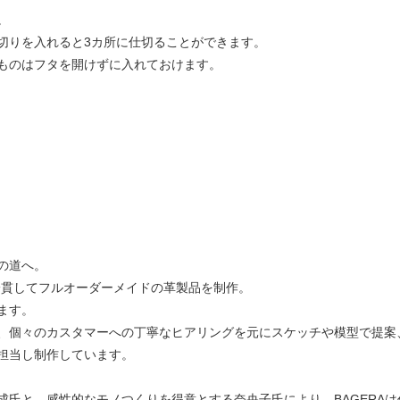
。
切りを入れると3カ所に仕切ることができます。
ものはフタを開けずに入れておけます。
の道へ。
、一貫してフルオーダーメイドの革製品を制作。
ます。
、個々のカスタマーへの丁寧なヒアリングを元にスケッチや模型で提案
担当し制作しています。
成氏と、感性的なモノつくりを得意とする奈央子氏により、BAGERA