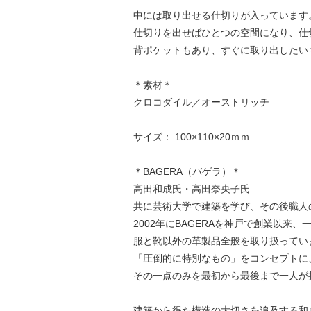
中には取り出せる仕切りが入っています
仕切りを出せばひとつの空間になり、仕
背ポケットもあり、すぐに取り出したい
＊素材＊
クロコダイル／オーストリッチ
サイズ： 100×110×20ｍｍ
＊BAGERA（バゲラ）＊
高田和成氏・高田奈央子氏
共に芸術大学で建築を学び、その後職人
2002年にBAGERAを神戸で創業以来
服と靴以外の革製品全般を取り扱ってい
「圧倒的に特別なもの」をコンセプトに
その一点のみを最初から最後まで一人が
建築から得た構造の大切さを追及する和