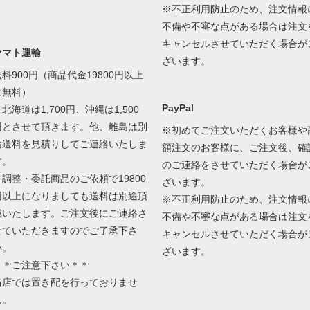
※不正利用防止のため、注文情報
不備や不審な点がある場合は注文
キャンセルさせていただく場合が
ヤマト運輸
ざいます。
送料900円（商品代金19800円以上
は無料）
PayPal
北海道は1,700円、沖縄は1,500
円とさせて頂きます。他、離島は別
※初めてご注文いただくお客様や
途送料を見積りしてご連絡いたしま
額注文のお客様に、ご注文後、確
す。
のご連絡をさせていただく場合が
＊調整・委託商品のご依頼で19800
ざいます。
円以上になりましても送料は別途頂
※不正利用防止のため、注文情報
戴いたします。ご注文後にご連絡さ
不備や不審な点がある場合は注文
せていただきますのでご了承下さ
キャンセルさせていただく場合が
い。
ざいます。
＊＊ご注意下さい＊＊
当店では置き配を行っておりませ
ん。