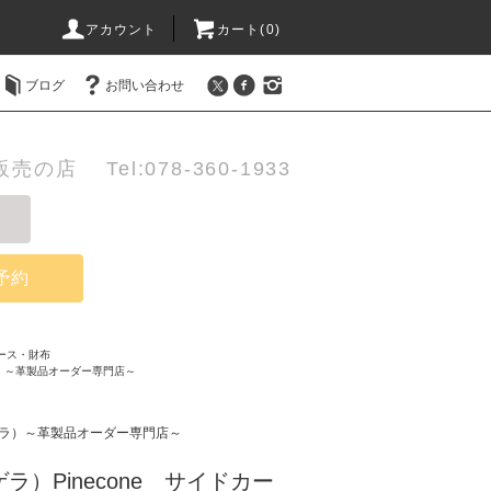
アカウント
カート(0)
ブログ
お問い合わせ
店 Tel:078-360-1933
予約
ース・財布
ラ）～革製品オーダー専門店～
バゲラ）～革製品オーダー専門店～
ゲラ）Pinecone サイドカー