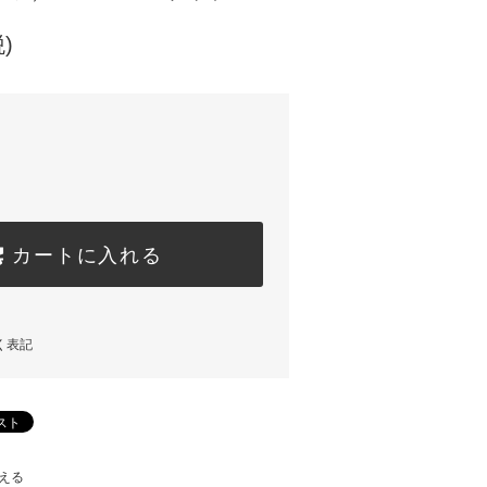
)
カートに入れる
く表記
える