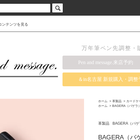
コンテンツを見る
万年筆ペン先調整・販売の
Pen and message.来店予約
＆in名古屋 新規購入・調整
ホーム
>
革製品
>
カードケ
ホーム
>
BAGERA（バゲ
革製品
BAGERA（
BAGERA（バ