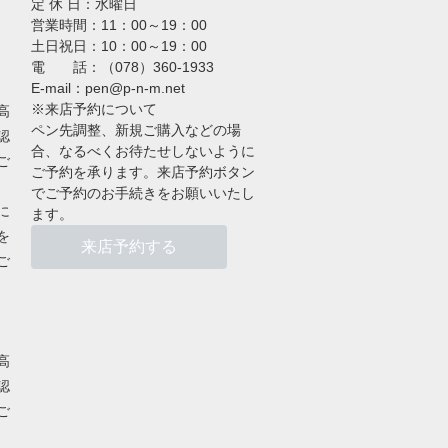
定 休 日：水曜日
営業時間：11：00～19：00
土日祝日：10：00～19：00
電 話：（078）360-1933
E-mail：pen@p-n-m.net
※来店予約について
高
ペン先調整、新規ご購入などの場
認
合、なるべくお待たせしないように
ご
ご予約を承ります。来店予約ボタン
でご予約のお手続きをお願いいたし
に
ます。
を
来店予約する
ご
高
認
ご