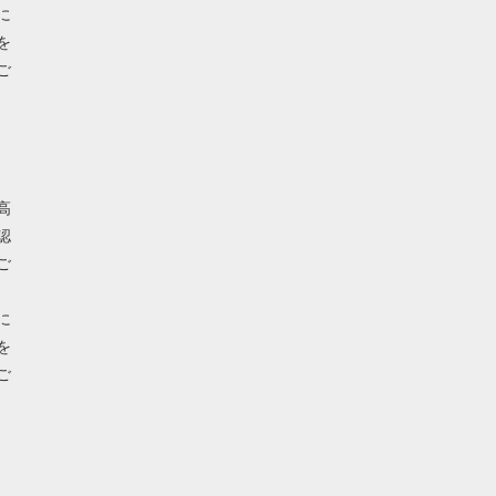
に
を
ご
高
認
ご
に
を
ご