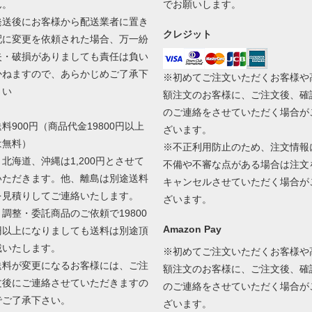
ん。
でお願いします。
発送後にお客様から配送業者に置き
クレジット
配に変更を依頼された場合、万一紛
失・破損がありましても責任は負い
かねますので、あらかじめご了承下
※初めてご注文いただくお客様や
さい
額注文のお客様に、ご注文後、確
のご連絡をさせていただく場合が
送料900円（商品代金19800円以上
ざいます。
は無料）
※不正利用防止のため、注文情報
＊北海道、沖縄は1,200円とさせて
不備や不審な点がある場合は注文
いただきます。他、離島は別途送料
キャンセルさせていただく場合が
を見積りしてご連絡いたします。
ざいます。
＊調整・委託商品のご依頼で19800
Amazon Pay
円以上になりましても送料は別途頂
戴いたします。
※初めてご注文いただくお客様や
送料が変更になるお客様には、ご注
額注文のお客様に、ご注文後、確
文後にご連絡させていただきますの
のご連絡をさせていただく場合が
でご了承下さい。
ざいます。