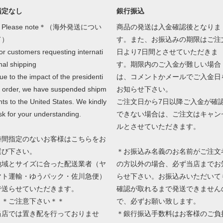
指定なし
銀行振込
Please note＊（海外発送につい
商品の発送は入金確認後となりま
て）
す。また、お振込みの期限はご注
or customers requesting internati
日より7日間とさせていただきま
nal shipping
す。期限内のご入金が難しい場合
ue to the impact of the presidenti
は、コメントかメールでご入金日
l order, we have suspended shipm
お知らせ下さい。
nts to the United States. We kindly
ご注文日から7日以降ご入金が確
sk for your understanding.
できない場合は、ご注文はキャン
ルとさせていただきます。
時間指定のないお客様はこちらをお
選び下さい。
＊お振込み名義のお名前がご注文
地域とサイズに合った配送業者（ヤ
の方以外の場合、必ず当店までお
マト運輸・ゆうパック・佐川急便）
らせ下さい。お振込みいただいて
で送らせていただきます。
確認が取れるまで発送できません
＊＊ご注意下さい＊＊
で、必ずお願い致します。
当店では置き配を行っておりませ
＊銀行振込手数料はお客様のご負