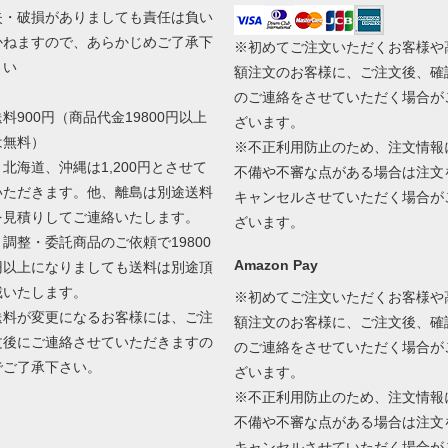
失・破損がありましても責任は負い
かねますので、あらかじめご了承下
※初めてご注文いただくお客様や
さい
額注文のお客様に、ご注文後、確
のご連絡をさせていただく場合が
送料900円（商品代金19800円以上
ざいます。
は無料）
※不正利用防止のため、注文情報
＊北海道、沖縄は1,200円とさせて
不備や不審な点がある場合は注文
いただきます。他、離島は別途送料
キャンセルさせていただく場合が
を見積りしてご連絡いたします。
ざいます。
＊調整・委託商品のご依頼で19800
Amazon Pay
円以上になりましても送料は別途頂
戴いたします。
※初めてご注文いただくお客様や
送料が変更になるお客様には、ご注
額注文のお客様に、ご注文後、確
文後にご連絡させていただきますの
のご連絡をさせていただく場合が
でご了承下さい。
ざいます。
※不正利用防止のため、注文情報
不備や不審な点がある場合は注文
キャンセルさせていただく場合が