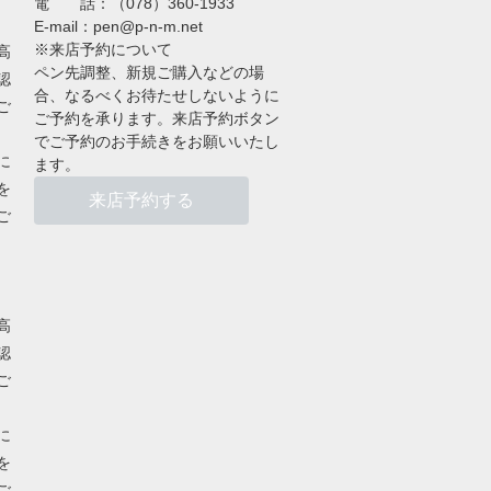
電 話：（078）360-1933
E-mail：pen@p-n-m.net
※来店予約について
高
ペン先調整、新規ご購入などの場
認
合、なるべくお待たせしないように
ご
ご予約を承ります。来店予約ボタン
でご予約のお手続きをお願いいたし
に
ます。
を
来店予約する
ご
高
認
ご
に
を
ご