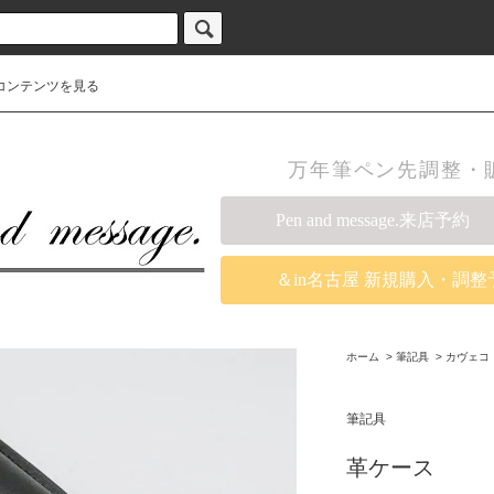
コンテンツを見る
万年筆ペン先調整・販売の
Pen and message.来店予約
＆in名古屋 新規購入・調整
ホーム
>
筆記具
>
カヴェコ
筆記具
革ケース