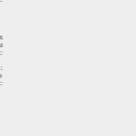
高
認
ご
に
を
ご