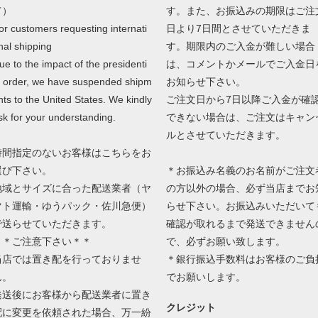
て）
す。また、お振込みの期限はご注
or customers requesting internati
日より7日間とさせていただきま
nal shipping
す。期限内のご入金が難しい場合
ue to the impact of the presidenti
は、コメントかメールでご入金日
l order, we have suspended shipm
お知らせ下さい。
nts to the United States. We kindly
ご注文日から7日以降ご入金が確
sk for your understanding.
できない場合は、ご注文はキャン
ルとさせていただきます。
時間指定のないお客様はこちらをお
選び下さい。
＊お振込み名義のお名前がご注文
地域とサイズに合った配送業者（ヤ
の方以外の場合、必ず当店までお
マト運輸・ゆうパック・佐川急便）
らせ下さい。お振込みいただいて
で送らせていただきます。
確認が取れるまで発送できません
＊＊ご注意下さい＊＊
で、必ずお願い致します。
当店では置き配を行っておりませ
＊銀行振込手数料はお客様のご負
ん。
でお願いします。
発送後にお客様から配送業者に置き
クレジット
配に変更を依頼された場合、万一紛