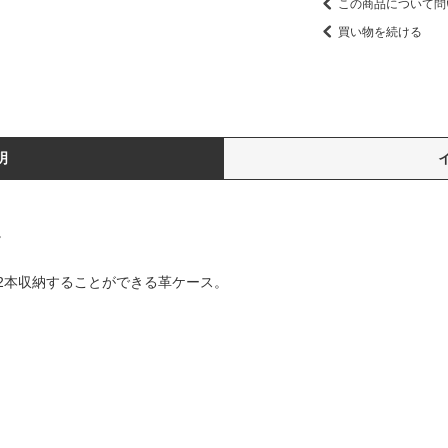
この商品について問
買い物を続ける
明
。
2本収納することができる革ケース。
m