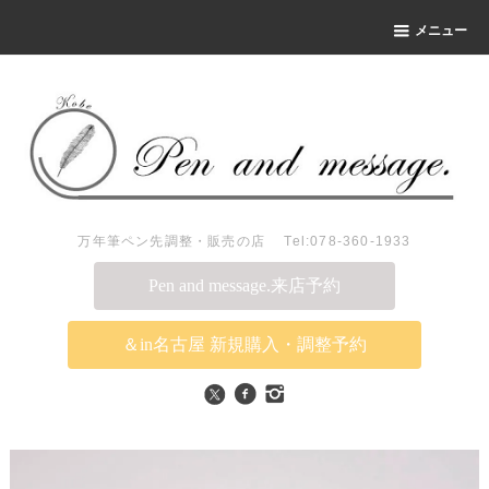
メニュー
万年筆ペン先調整・販売の店 Tel:078-360-1933
Pen and message.来店予約
＆in名古屋 新規購入・調整予約