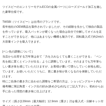
ツイスビーのエントリーモデルECOの金属パーツにローズゴールド加工を施し
た豪華仕様です。
TWSBI（ツイスビー）は台湾のブランドです。
長年他社のOEM商品を製作されていましたが、その経験を生かして独自の製品
を作っています。吸入パッキンが硬くなった場合は自分で分解してオイルを足
すことができるなど、他にはあまりない機構も魅力です。回転吸入式で約2mlの
大容量インクを吸入できます。
[ペン先の調整について］
当店から出荷する万年筆は全て「力を入れなくても書くことができる」「ペン
先を紙に置くとインクが出る」ように調整しています。そのままでも万年筆ら
しい書き味を感じていただけますが、お客様が書いて慣らしていく余地も残し
ています。お使いいただくうちに、更に書き味が良くなるのを体験していただ
けます。
特にご自身の書き方に合わせた調整をご希望の方は、ショッピングカート内の
備考欄に筆記角度・インク出の好み(多め少なめ)などご記入下さい。初めからお
手に合った理想の書き味に仕上げます。
サイズ：[長さ]139mm［最大軸径］12.9mm［重さ］21g 吸入式・分解キット付