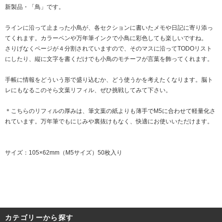
新製品・「鳥」です。
ラインに沿って止まった小鳥が、各セクションに書いたメモや日記に寄り添っ
てくれます。カラーペンや万年筆インクで小鳥に彩色しても楽しいですね。
さりげなくページが４分割されていますので、そのマスに沿ってTODOリスト
にしたり、縦に文字を書くだけでも小鳥のモチーフが言葉を飾ってくれます。
手帳に情報をどういう形で盛り込むか、どう使うかを考えたくなります。脳ト
レにもなるこのそら文葉リフィル、ぜひ挑戦してみて下さい。
＊こちらのリフィルの厚みは、筆文葉の紙よりも薄手でM5に合わせて軽量化さ
れています。万年筆でもにじみや裏抜けもなく、快適にお使いいただけます。
サイズ：105×62mm（M5サイズ）50枚入り
カテゴリーから探す