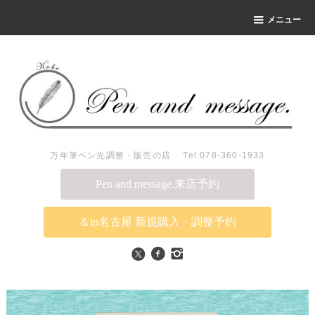
メニュー
万年筆ペン先調整・販売の店 Tel:078-360-1933
Pen and message.来店予約
＆in名古屋 新規購入・調整予約