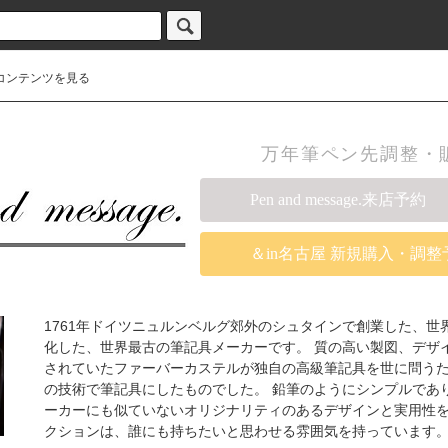
コンテンツを見る
万年筆ペン先調整・販売の
Pen and message.来店予約
＆in名古屋 新規購入・調整
1761年ドイツニュルンベルグ郊外のシュタインで創業した、
化した、世界最古の筆記具メーカーです。 質の高い製図、デザ
されていたファーバーカステルが独自の高級筆記具を世に問う
の技術で筆記具にしたものでした。 鉛筆のようにシンプルであ
ーカーにも似ていないオリジナリティのあるデザインと実用性
クションは、誰にも持ちたいと思わせる雰囲気を持っています