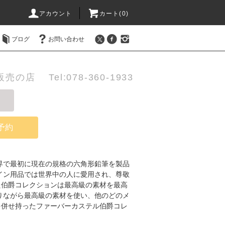
アカウント
カート(0)
ブログ
お問い合わせ
店 Tel:078-360-1933
予約
世界で最初に現在の規格の六角形鉛筆を製品
イン用品では世界中の人に愛用され、尊敬
た伯爵コレクションは最高級の素材を最高
りながら最高級の素材を使い、他のどのメ
を併せ持ったファーバーカステル伯爵コレ
。