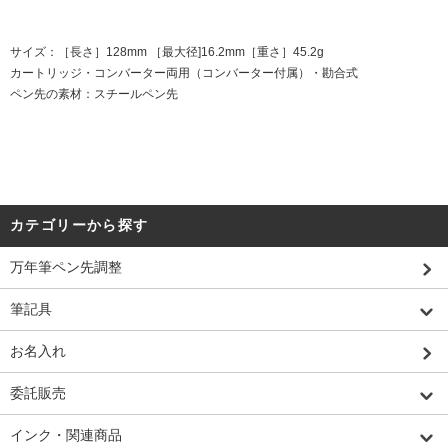
サイズ：［長さ］128mm ［最大径]16.2mm［重さ］45.2g
カートリッジ・コンバーター両用（コンバーター付属）・勘合式
ペン先の素材：スチールペン先
カテゴリーから探す
万年筆ペン先調整
筆記具
お名入れ
委託販売
インク・関連商品