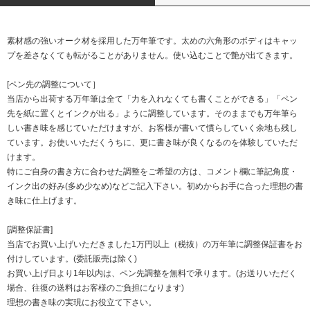
素材感の強いオーク材を採用した万年筆です。太めの六角形のボディはキャッ
プを差さなくても転がることがありません。使い込むことで艶が出てきます。
[ペン先の調整について］
当店から出荷する万年筆は全て「力を入れなくても書くことができる」「ペン
先を紙に置くとインクが出る」ように調整しています。そのままでも万年筆ら
しい書き味を感じていただけますが、お客様が書いて慣らしていく余地も残し
ています。お使いいただくうちに、更に書き味が良くなるのを体験していただ
けます。
特にご自身の書き方に合わせた調整をご希望の方は、コメント欄に筆記角度・
インク出の好み(多め少なめ)などご記入下さい。初めからお手に合った理想の書
き味に仕上げます。
[調整保証書]
当店でお買い上げいただきました1万円以上（税抜）の万年筆に調整保証書をお
付けしています。(委託販売は除く)
お買い上げ日より1年以内は、ペン先調整を無料で承ります。(お送りいただく
場合、往復の送料はお客様のご負担になります)
理想の書き味の実現にお役立て下さい。