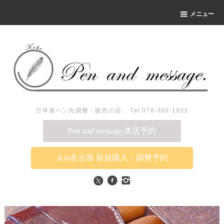
メニュー
万年筆ペン先調整・販売の店 Tel:078-360-1933
Pen and message.来店予約
＆in名古屋 新規購入・調整予約