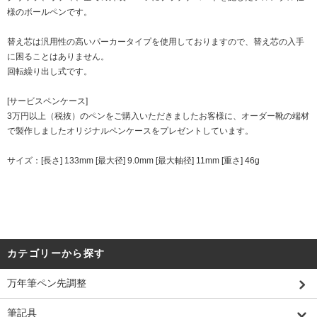
様のボールペンです。
替え芯は汎用性の高いパーカータイプを使用しておりますので、替え芯の入手
に困ることはありません。
回転繰り出し式です。
[サービスペンケース]
3万円以上（税抜）のペンをご購入いただきましたお客様に、オーダー靴の端材
で製作しましたオリジナルペンケースをプレゼントしています。
サイズ：[長さ] 133mm [最大径] 9.0mm [最大軸径] 11mm [重さ] 46g
カテゴリーから探す
万年筆ペン先調整
筆記具