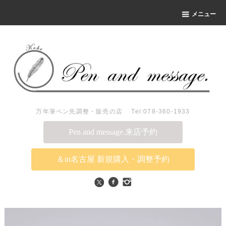
メニュー
万年筆ペン先調整・販売の店 Tel:078-360-1933
Pen and message.来店予約
＆in名古屋 新規購入・調整予約