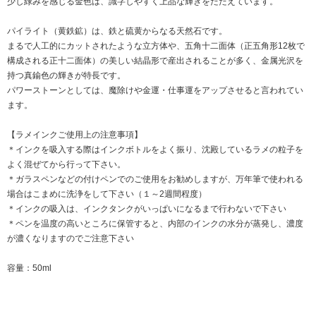
少し緑みを感じる金色は、識字しやすく上品な輝きをたたえています。
パイライト（黄鉄鉱）は、鉄と硫黄からなる天然石です。
まるで人工的にカットされたような立方体や、五角十二面体（正五角形12枚で
構成される正十二面体）の美しい結晶形で産出されることが多く、金属光沢を
持つ真鍮色の輝きが特長です。
パワーストーンとしては、魔除けや金運・仕事運をアップさせると言われてい
ます。
【ラメインクご使用上の注意事項】
＊インクを吸入する際はインクボトルをよく振り、沈殿しているラメの粒子を
よく混ぜてから行って下さい。
＊ガラスペンなどの付けペンでのご使用をお勧めしますが、万年筆で使われる
場合はこまめに洗浄をして下さい（１～2週間程度）
＊インクの吸入は、インクタンクがいっぱいになるまで行わないで下さい
＊ペンを温度の高いところに保管すると、内部のインクの水分が蒸発し、濃度
が濃くなりますのでご注意下さい
容量：50ml