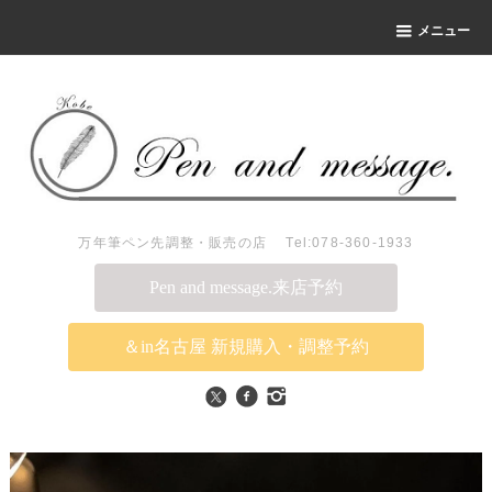
メニュー
万年筆ペン先調整・販売の店 Tel:078-360-1933
Pen and message.来店予約
＆in名古屋 新規購入・調整予約