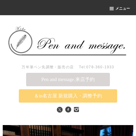
メニュー
万年筆ペン先調整・販売の店 Tel:078-360-1933
Pen and message.来店予約
＆in名古屋 新規購入・調整予約