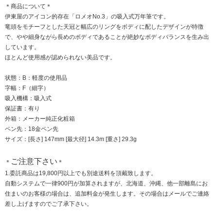
＊商品について＊
伊東屋のアイコン的存在「ロメオNo.3」の吸入式万年筆です。
竜頭をモチーフとした天冠と幅広のリングをボディに配したデザインが特徴
で、やや細身ながら長めのボディであることが絶妙なボディバランスを生み出
しています。
ほとんど使用感が認められない美品です。
状態：B：軽度の使用品
字幅：F（細字）
吸入機構：吸入式
保証書：有り
外箱：メーカー純正化粧箱
ペン先：18金ペン先
サイズ：[長さ] 147mm [最大径] 14.3m [重さ] 29.3g
ご注意下さい
＊
＊
1.委託商品は19,800円以上でも別途送料を頂戴致します。
自動システムで一律900円が加算されますが、北海道、沖縄、他一部離島にお
住まいのお客様の場合は、追加料金が発生します。その場合はメールでご連絡
差し上げますのでご了承下さい。