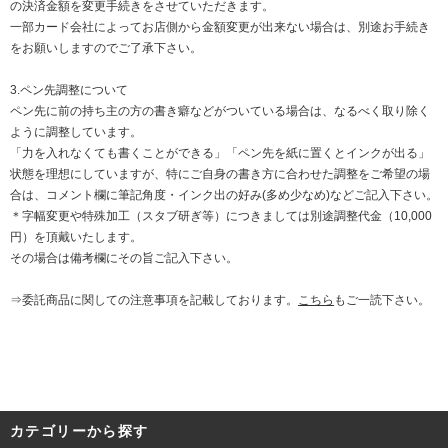
の決済金額を変更手続きをさせていただきます。
一部カード会社によってお店側から金額変更が出来ない場合は、別途お手続き
をお願いしますのでご了承下さい。
3.ペン先調整について
ペン先に前の持ち主の方の書き癖などがついている場合は、なるべく取り除く
ように調整しています。
「力を入れなくても書くことができる」「ペン先を紙に置くとインクが出る」
状態を理想にしていますが、特にご自身の書き方に合わせた調整をご希望の場
合は、コメント欄に筆記角度・インク出の好み(多め少なめ)などご記入下さい。
＊字幅変更や特殊加工（スタブ研ぎ等）につきましては別途調整代金（10,000
円）を頂戴いたします。
その場合は備考欄にその旨ご記入下さい。
⇒委託商品に関しての注意事項を記載しております。
こちら
もご一読下さい。
カテゴリーから探す