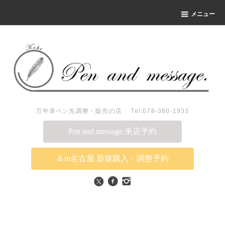
メニュー
万年筆ペン先調整・販売の店 Tel:078-360-1933
Pen and message.来店予約
＆in名古屋 新規購入・調整予約