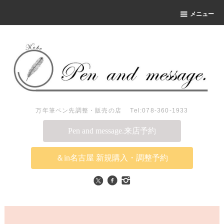
メニュー
万年筆ペン先調整・販売の店 Tel:078-360-1933
Pen and message.来店予約
＆in名古屋 新規購入・調整予約