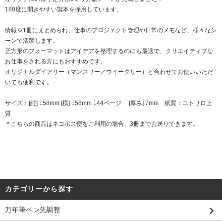
180度に開きやすい製本を採用しています。
情報を1冊にまとめられ、仕事のプロジェクト管理や日常のメモなど、様々なシ
ーンで活躍します。
正方形のフォーマットはアイデアを整理するのにも最適で、クリエイティブな
お仕事をされる方にもおすすめです。
オリジナルダイアリー（マンスリー／ウイークリー）と合わせてお使いいただ
いても便利です。
サイズ：[縦] 158mm [横] 158mm 144ページ [厚み] 7mm 紙質：ユトリロ上
質
＊こちらの商品はネコポス便をご利用の場合、3冊までお送りできます。
カテゴリーから探す
万年筆ペン先調整