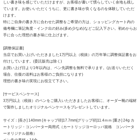
しい書き味を感じていただけますが、お客様が書いて慣らしていく余地も残し
ています。お使いいただくうちに、更に書き味が良くなるのを体験していただ
けます。
特にご自身の書き方に合わせた調整をご希望の方は、ショッピングカート内の
備考欄に筆記角度・インク出の好み(多め少なめ)などご記入下さい。初めからお
手に合った理想の書き味に仕上げます。
[調整保証書]
当店でお買い上げいただきました1万円以上（税抜）の万年筆に調整保証書をお
付けしています。(委託販売は除く)
お買い上げ日より1年以内は、ペン先調整を無料で承ります。(お送りいただく
場合、往復の送料はお客様のご負担になります)
理想の書き味の実現にお役立て下さい。
[サービスペンケース]
3万円以上（税抜）のペンをご購入いただきましたお客様に、オーダー靴の端材
で製作しましたオリジナルペンケースをプレゼントしています。
サイズ：[長さ] 140mm [キャップ径]17.7mm[グリップ径]11.4ｍｍ [重さ] 24g カ
ートリッジ・コンバーター両用式（カートリッジヨーロッパ規格 コンバータ
ーオリジナル規格）
ペン先の素材：14金