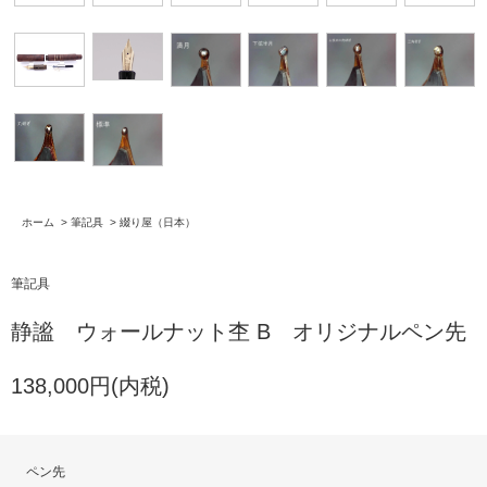
ホーム
>
筆記具
>
綴り屋（日本）
筆記具
静謐 ウォールナット杢 B オリジナルペン先
138,000円(内税)
ペン先