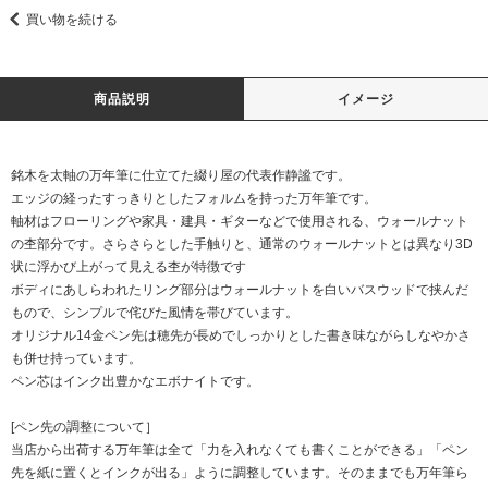
買い物を続ける
商品説明
イメージ
銘木を太軸の万年筆に仕立てた綴り屋の代表作静謐です。
エッジの経ったすっきりとしたフォルムを持った万年筆です。
軸材はフローリングや家具・建具・ギターなどで使用される、ウォールナット
の杢部分です。さらさらとした手触りと、通常のウォールナットとは異なり3D
状に浮かび上がって見える杢が特徴です
ボディにあしらわれたリング部分はウォールナットを白いバスウッドで挟んだ
もので、シンプルで侘びた風情を帯びています。
オリジナル14金ペン先は穂先が長めでしっかりとした書き味ながらしなやかさ
も併せ持っています。
ペン芯はインク出豊かなエボナイトです。
[ペン先の調整について］
当店から出荷する万年筆は全て「力を入れなくても書くことができる」「ペン
先を紙に置くとインクが出る」ように調整しています。そのままでも万年筆ら