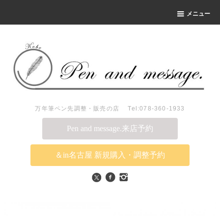
メニュー
万年筆ペン先調整・販売の店 Tel:078-360-1933
Pen and message.来店予約
＆in名古屋 新規購入・調整予約