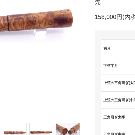
先
158,000円(内税
満月
下弦半月
上弦の三角研ぎ(太
上弦の三角研ぎ(中
三角研ぎ太字
三角研ぎ中字