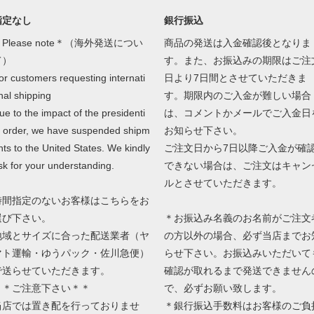
指定なし
銀行振込
Please note＊（海外発送につい
商品の発送は入金確認後となりま
て）
す。また、お振込みの期限はご注
or customers requesting internati
日より7日間とさせていただきま
nal shipping
す。期限内のご入金が難しい場合
ue to the impact of the presidenti
は、コメントかメールでご入金日
l order, we have suspended shipm
お知らせ下さい。
nts to the United States. We kindly
ご注文日から7日以降ご入金が確
sk for your understanding.
できない場合は、ご注文はキャン
ルとさせていただきます。
時間指定のないお客様はこちらをお
選び下さい。
＊お振込み名義のお名前がご注文
地域とサイズに合った配送業者（ヤ
の方以外の場合、必ず当店までお
マト運輸・ゆうパック・佐川急便）
らせ下さい。お振込みいただいて
で送らせていただきます。
確認が取れるまで発送できません
＊＊ご注意下さい＊＊
で、必ずお願い致します。
当店では置き配を行っておりませ
＊銀行振込手数料はお客様のご負