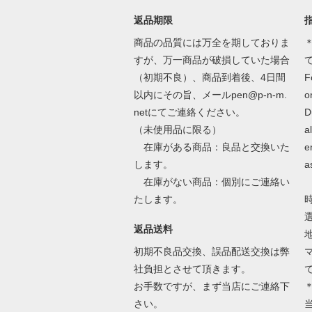
返品期限
商品の品質には万全を期しておりま
＊
すが、万一商品が破損していた場合
（初期不良）、商品到着後、4日間
F
以内にその旨、メールpen@p-n-m.
o
netにてご連絡ください。
D
（未使用品に限る）
a
在庫がある商品：良品と交換いた
e
します。
a
在庫がない商品：個別にご連絡い
たします。
返品送料
初期不良品交換、誤品配送交換は弊
社負担とさせて頂きます。
お手数ですが、まず当店にご連絡下
さい。