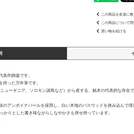
この商品を友達に教
この商品について問
買い物を続ける
明
代表作静謐です。
を持った万年筆です。
(ニューギニア、ソロモン諸島など）から産する、銘木の代表的な存在
味のアンボイナバールを採用し、白い木地のバスウッドを挟み込んで境
しっかりとした書き味ながらしなやかさも併せ持っています。
。