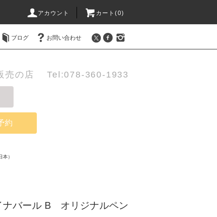
アカウント
カート(0)
ブログ
お問い合わせ
店 Tel:078-360-1933
予約
日本）
ナバール B オリジナルペン