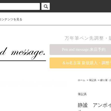
コンテンツを見る
万年筆ペン先調整・販売の
Pen and message.来店予約
＆in名古屋 新規購入・調整
ホーム
>
筆記具
>
綴り屋（
筆記具
静謐 アンボイ