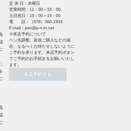
定 休 日：水曜日
営業時間：11：00～19：00
土日祝日：10：00～19：00
電 話：（078）360-1933
E-mail：pen@p-n-m.net
※来店予約について
高
ペン先調整、新規ご購入などの場
認
合、なるべくお待たせしないように
ご
ご予約を承ります。来店予約ボタン
でご予約のお手続きをお願いいたし
に
ます。
を
来店予約する
ご
高
認
ご