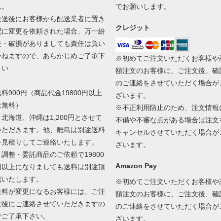
ん。
でお願いします。
発送後にお客様から配送業者に置き
クレジット
配に変更を依頼された場合、万一紛
失・破損がありましても責任は負い
かねますので、あらかじめご了承下
※初めてご注文いただくお客様や
さい
額注文のお客様に、ご注文後、確
のご連絡をさせていただく場合が
送料900円（商品代金19800円以上
ざいます。
は無料）
※不正利用防止のため、注文情報
＊北海道、沖縄は1,200円とさせて
不備や不審な点がある場合は注文
いただきます。他、離島は別途送料
キャンセルさせていただく場合が
を見積りしてご連絡いたします。
ざいます。
＊調整・委託商品のご依頼で19800
Amazon Pay
円以上になりましても送料は別途頂
戴いたします。
※初めてご注文いただくお客様や
送料が変更になるお客様には、ご注
額注文のお客様に、ご注文後、確
文後にご連絡させていただきますの
のご連絡をさせていただく場合が
でご了承下さい。
ざいます。