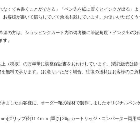
れなくても書くことができる」「ペン先を紙に置くとインクが出る」よ
、お客様が書いて慣らしていく余地も残しています。お使いいただくう
希望の方は、ショッピングカート内の備考欄に筆記角度・インク出の好み
ます。
以上（税抜）の万年筆に調整保証書をお付けしています。(委託販売は除
整を無料で承ります。(お送りいただく場合、往復の送料はお客様のご負
だきましたお客様に、オーダー靴の端材で製作しましたオリジナルペン
17.7mm[グリップ径]11.4ｍｍ [重さ] 26g カートリッジ・コンバー