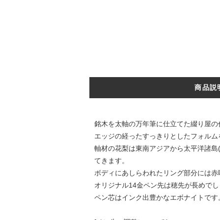
商品説
銘木を太軸の万年筆に仕立てた綴り屋の
エッジの経ったすっきりとしたフォルム
軸材の花梨は東南アジアから太平洋諸島
てきます。
ボディにあしらわれたリング部分には赤
オリジナル14金ペン先は穂先が長めで
ペン芯はインク出豊かなエボナイトです