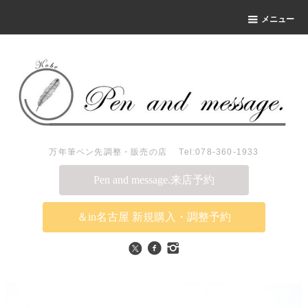
メニュー
万年筆ペン先調整・販売の店 Tel:078-360-1933
Pen and message.来店予約
＆in名古屋 新規購入・調整予約