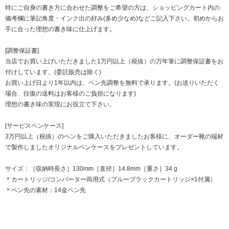
特にご自身の書き方に合わせた調整をご希望の方は、ショッピングカート内の
備考欄に筆記角度・インク出の好み(多め少なめ)などご記入下さい。初めからお
手に合った理想の書き味に仕上げます。
[調整保証書]
当店でお買い上げいただきました1万円以上（税抜）の万年筆に調整保証書をお
付けしています。(委託販売は除く)
お買い上げ日より1年以内は、ペン先調整を無料で承ります。(お送りいただく
場合、往復の送料はお客様のご負担になります)
理想の書き味の実現にお役立て下さい。
[サービスペンケース]
3万円以上（税抜）のペンをご購入いただきましたお客様に、オーダー靴の端材
で製作しましたオリジナルペンケースをプレゼントしています。
サイズ：［収納時長さ］130mm［直径］14.8mm［重さ］34 g
＊カートリッジ/コンバーター両用式（ブルーブラックカートリッジ×1付属）
＊ペン先の素材：14金ペン先