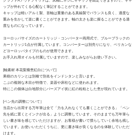
クラフトAアウトフィットは、尻軸にネジにキャップを固定できますので、キャ
ップが外れてくる心配なく筆記することができます。
キャップは軽いアルミ製、首軸は重量のある真鍮製でバランスも良く、適度な
重みを生かして楽に書くことができます。軸の太さも楽に握ることができる適
度なものになっています。
ヨーロッパサイズのカートリッジ・コンバーター両用式で、ブルーブラックの
カートリッジ1点が付属しています。コンバーターは別売りになり、ペリカンな
どヨーロッパタイプのものが使用できます。
お手入れ用オイルも付属していますので、楽しみながらお使い下さい。
[軸素材 本花梨瘤杢紅白について]
果樹のカリンとは別種で別名をインドシタンと言います。
こぶの複雑な木目が特徴で、楽器や床柱などに使われます。
特にこの個体は白地部分にバーズアイ状に紅の粒粒とした杢が現れています。
[ペン先の調整について］
当店から出荷する万年筆は全て「力を入れなくても書くことができる」「ペン
先を紙に置くとインクが出る」ように調整しています。そのままでも万年筆ら
しい書き味を感じていただけますが、お客様が書いて慣らしていく余地も残し
ています。お使いいただくうちに、更に書き味が良くなるのを体験していただ
けます。