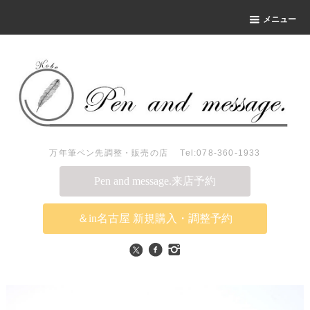
メニュー
万年筆ペン先調整・販売の店 Tel:078-360-1933
Pen and message.来店予約
＆in名古屋 新規購入・調整予約