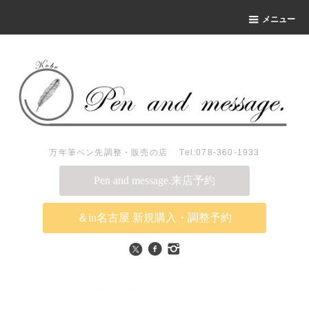
メニュー
万年筆ペン先調整・販売の店 Tel:078-360-1933
Pen and message.来店予約
＆in名古屋 新規購入・調整予約