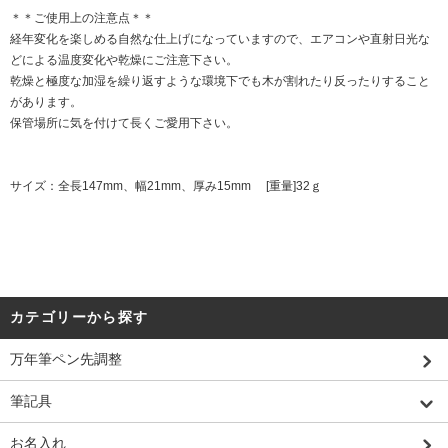
＊＊ご使用上の注意点＊＊
経年変化を楽しめる自然な仕上げになっていますので、エアコンや直射日光な
どによる温度変化や乾燥にご注意下さい。
乾燥と極度な加湿を繰り返すような環境下でも木が割れたり反ったりすること
があります。
保管場所に気を付けて長くご愛用下さい。
サイズ：全長147mm、幅21mm、厚み15mm [重量]32ｇ
カテゴリーから探す
万年筆ペン先調整
筆記具
お名入れ