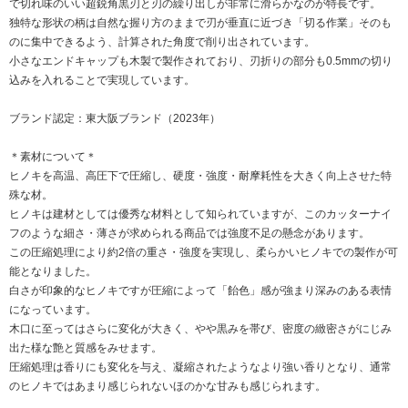
で切れ味のいい超鋭角黒刃と刃の繰り出しが非常に滑らかなのが特長です。
独特な形状の柄は自然な握り方のままで刃が垂直に近づき「切る作業」そのも
のに集中できるよう、計算された角度で削り出されています。
小さなエンドキャップも木製で製作されており、刃折りの部分も0.5mmの切り
込みを入れることで実現しています。
ブランド認定：東大阪ブランド（2023年）
＊素材について＊
ヒノキを高温、高圧下で圧縮し、硬度・強度・耐摩耗性を大きく向上させた特
殊な材。
ヒノキは建材としては優秀な材料として知られていますが、このカッターナイ
フのような細さ・薄さが求められる商品では強度不足の懸念があります。
この圧縮処理により約2倍の重さ・強度を実現し、柔らかいヒノキでの製作が可
能となりました。
白さが印象的なヒノキですが圧縮によって「飴色」感が強まり深みのある表情
になっています。
木口に至ってはさらに変化が大きく、やや黒みを帯び、密度の緻密さがにじみ
出た様な艶と質感をみせます。
圧縮処理は香りにも変化を与え、凝縮されたようなより強い香りとなり、通常
のヒノキではあまり感じられないほのかな甘みも感じられます。