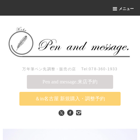
メニュー
万年筆ペン先調整・販売の店 Tel:078-360-1933
Pen and message.来店予約
＆in名古屋 新規購入・調整予約