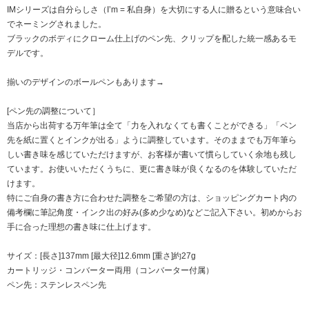
IMシリーズは自分らしさ（I’m = 私自身）を大切にする人に贈るという意味合い
でネーミングされました。
ブラックのボディにクローム仕上げのペン先、クリップを配した統一感あるモ
デルです。
揃いのデザインのボールペンもあります→
[ペン先の調整について］
当店から出荷する万年筆は全て「力を入れなくても書くことができる」「ペン
先を紙に置くとインクが出る」ように調整しています。そのままでも万年筆ら
しい書き味を感じていただけますが、お客様が書いて慣らしていく余地も残し
ています。お使いいただくうちに、更に書き味が良くなるのを体験していただ
けます。
特にご自身の書き方に合わせた調整をご希望の方は、ショッピングカート内の
備考欄に筆記角度・インク出の好み(多め少なめ)などご記入下さい。初めからお
手に合った理想の書き味に仕上げます。
サイズ：[長さ]137mm [最大径]12.6mm [重さ]約27g
カートリッジ・コンバーター両用（コンバーター付属）
ペン先：ステンレスペン先