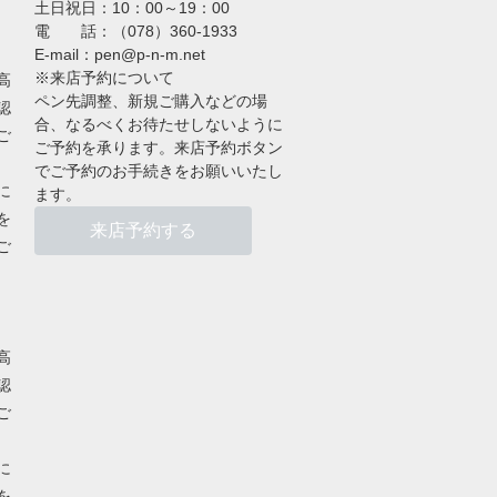
土日祝日：10：00～19：00
電 話：（078）360-1933
E-mail：pen@p-n-m.net
※来店予約について
高
ペン先調整、新規ご購入などの場
認
合、なるべくお待たせしないように
ご
ご予約を承ります。来店予約ボタン
でご予約のお手続きをお願いいたし
に
ます。
を
来店予約する
ご
高
認
ご
に
を