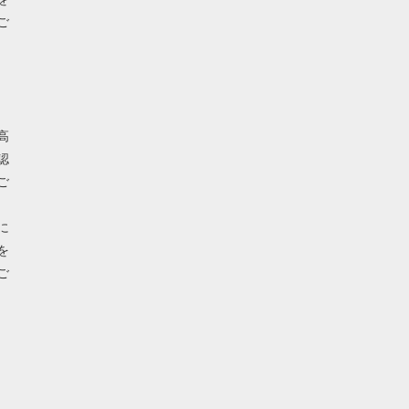
ご
高
認
ご
に
を
ご