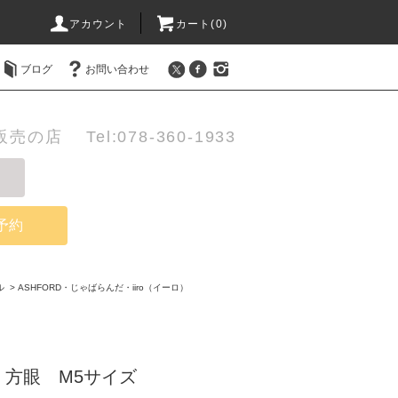
アカウント
カート(0)
ブログ
お問い合わせ
店 Tel:078-360-1933
予約
ル
>
ASHFORD・じゃばらんだ・iiro（イーロ）
 方眼 M5サイズ