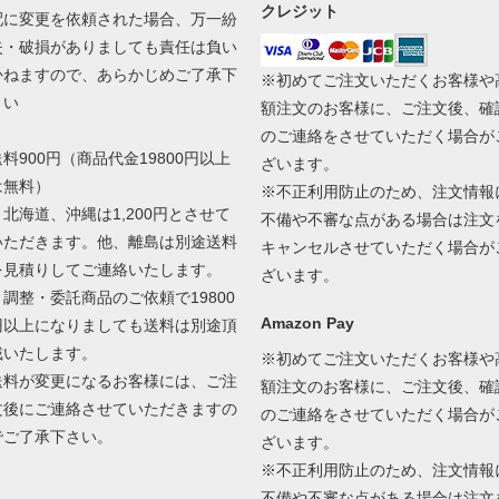
クレジット
配に変更を依頼された場合、万一紛
失・破損がありましても責任は負い
かねますので、あらかじめご了承下
※初めてご注文いただくお客様や
さい
額注文のお客様に、ご注文後、確
のご連絡をさせていただく場合が
送料900円（商品代金19800円以上
ざいます。
は無料）
※不正利用防止のため、注文情報
＊北海道、沖縄は1,200円とさせて
不備や不審な点がある場合は注文
いただきます。他、離島は別途送料
キャンセルさせていただく場合が
を見積りしてご連絡いたします。
ざいます。
＊調整・委託商品のご依頼で19800
Amazon Pay
円以上になりましても送料は別途頂
戴いたします。
※初めてご注文いただくお客様や
送料が変更になるお客様には、ご注
額注文のお客様に、ご注文後、確
文後にご連絡させていただきますの
のご連絡をさせていただく場合が
でご了承下さい。
ざいます。
※不正利用防止のため、注文情報
不備や不審な点がある場合は注文