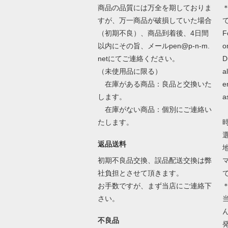
商品の品質には万全を期しておりま
＊
すが、万一商品が破損していた場合
（初期不良）、商品到着後、4日間
F
以内にその旨、メールpen@p-n-m.
o
netにてご連絡ください。
D
（未使用品に限る）
a
在庫がある商品：良品と交換いた
e
します。
a
在庫がない商品：個別にご連絡い
たします。
返品送料
初期不良品交換、誤品配送交換は弊
社負担とさせて頂きます。
お手数ですが、まず当店にご連絡下
さい。
不良品