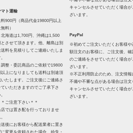
キャンセルさせていただく場合が
ヤマト運輸
ざいます。
送料900円（商品代金19800円以上
は無料）
PayPal
北海道は1,700円、沖縄は1,500
円とさせて頂きます。他、離島は別
※初めてご注文いただくお客様や
途送料を見積りしてご連絡いたしま
額注文のお客様に、ご注文後、確
す。
のご連絡をさせていただく場合が
＊調整・委託商品のご依頼で19800
ざいます。
円以上になりましても送料は別途頂
※不正利用防止のため、注文情報
戴いたします。ご注文後にご連絡さ
不備や不審な点がある場合は注文
せていただきますのでご了承下さ
キャンセルさせていただく場合が
い。
ざいます。
＊＊ご注意下さい＊＊
当店では置き配を行っておりませ
ん。
発送後にお客様から配送業者に置き
配に変更を依頼された場合、紛失・