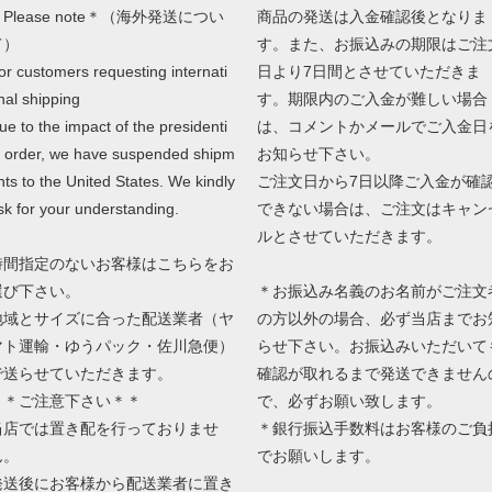
Please note＊（海外発送につい
商品の発送は入金確認後となりま
て）
す。また、お振込みの期限はご注
or customers requesting internati
日より7日間とさせていただきま
nal shipping
す。期限内のご入金が難しい場合
ue to the impact of the presidenti
は、コメントかメールでご入金日
l order, we have suspended shipm
お知らせ下さい。
nts to the United States. We kindly
ご注文日から7日以降ご入金が確
sk for your understanding.
できない場合は、ご注文はキャン
ルとさせていただきます。
時間指定のないお客様はこちらをお
選び下さい。
＊お振込み名義のお名前がご注文
地域とサイズに合った配送業者（ヤ
の方以外の場合、必ず当店までお
マト運輸・ゆうパック・佐川急便）
らせ下さい。お振込みいただいて
で送らせていただきます。
確認が取れるまで発送できません
＊＊ご注意下さい＊＊
で、必ずお願い致します。
当店では置き配を行っておりませ
＊銀行振込手数料はお客様のご負
ん。
でお願いします。
発送後にお客様から配送業者に置き