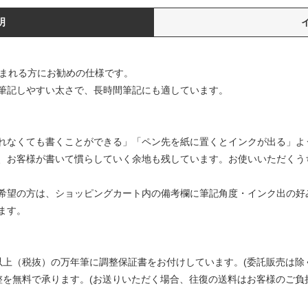
明
好まれる方にお勧めの仕様です。
筆記しやすい太さで、長時間筆記にも適しています。
れなくても書くことができる」「ペン先を紙に置くとインクが出る」よ
、お客様が書いて慣らしていく余地も残しています。お使いいただくう
希望の方は、ショッピングカート内の備考欄に筆記角度・インク出の好み
ます。
以上（税抜）の万年筆に調整保証書をお付けしています。(委託販売は除
整を無料で承ります。(お送りいただく場合、往復の送料はお客様のご負