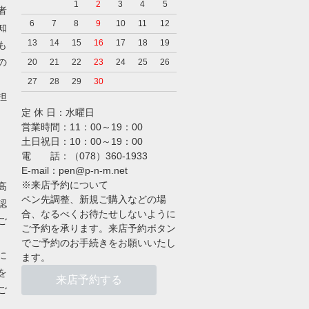
1
2
3
4
5
者
6
7
8
9
10
11
12
知
13
14
15
16
17
18
19
も
の
20
21
22
23
24
25
26
27
28
29
30
担
定 休 日：水曜日
営業時間：11：00～19：00
土日祝日：10：00～19：00
電 話：（078）360-1933
E-mail：pen@p-n-m.net
※来店予約について
高
ペン先調整、新規ご購入などの場
認
合、なるべくお待たせしないように
ご
ご予約を承ります。来店予約ボタン
でご予約のお手続きをお願いいたし
に
ます。
を
来店予約する
ご