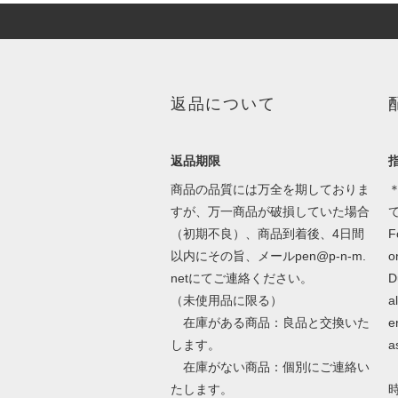
返品について
返品期限
商品の品質には万全を期しておりま
＊
すが、万一商品が破損していた場合
（初期不良）、商品到着後、4日間
F
以内にその旨、メールpen@p-n-m.
o
netにてご連絡ください。
D
（未使用品に限る）
a
在庫がある商品：良品と交換いた
e
します。
a
在庫がない商品：個別にご連絡い
たします。