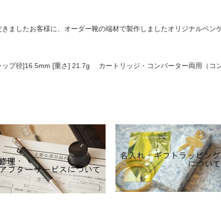
だきましたお客様に、オーダー靴の端材で製作しましたオリジナルペン
m[キャップ径]16.5mm [重さ] 21.7g カートリッジ・コンバーター両用