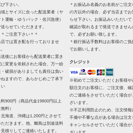
選び下さい。
＊お振込み名義のお名前がご注文
地域とサイズに合った配送業者（ヤ
の方以外の場合、必ず当店までお
マト運輸・ゆうパック・佐川急便）
らせ下さい。お振込みいただいて
で送らせていただきます。
確認が取れるまで発送できません
＊＊ご注意下さい＊＊
で、必ずお願い致します。
当店では置き配を行っておりませ
＊銀行振込手数料はお客様のご負
ん。
でお願いします。
発送後にお客様から配送業者に置き
クレジット
配に変更を依頼された場合、万一紛
失・破損がありましても責任は負い
かねますので、あらかじめご了承下
※初めてご注文いただくお客様や
さい
額注文のお客様に、ご注文後、確
のご連絡をさせていただく場合が
送料900円（商品代金19800円以上
ざいます。
は無料）
※不正利用防止のため、注文情報
＊北海道、沖縄は1,200円とさせて
不備や不審な点がある場合は注文
いただきます。他、離島は別途送料
キャンセルさせていただく場合が
を見積りしてご連絡いたします。
ざいます。