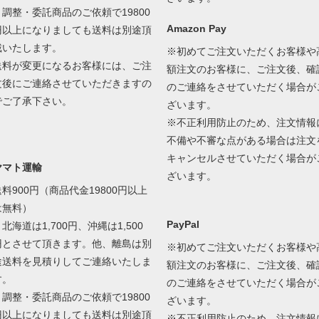
＊調整・委託商品のご依頼で19800
Amazon Pay
円以上になりましても送料は別途頂
戴いたします。
※初めてご注文いただくお客様や
送料が変更になるお客様には、ご注
額注文のお客様に、ご注文後、確
文後にご連絡させていただきますの
のご連絡をさせていただく場合が
でご了承下さい。
ざいます。
※不正利用防止のため、注文情報
不備や不審な点がある場合は注文
キャンセルさせていただく場合が
ヤマト運輸
ざいます。
送料900円（商品代金19800円以上
は無料）
PayPal
北海道は1,700円、沖縄は1,500
円とさせて頂きます。他、離島は別
※初めてご注文いただくお客様や
途送料を見積りしてご連絡いたしま
額注文のお客様に、ご注文後、確
す。
のご連絡をさせていただく場合が
＊調整・委託商品のご依頼で19800
ざいます。
円以上になりましても送料は別途頂
※不正利用防止のため、注文情報