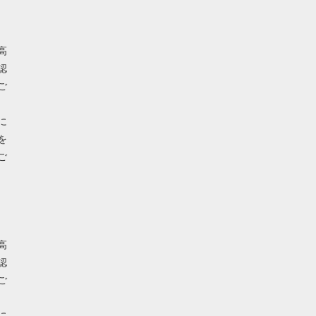
高
認
ご
に
を
ご
高
認
ご
に