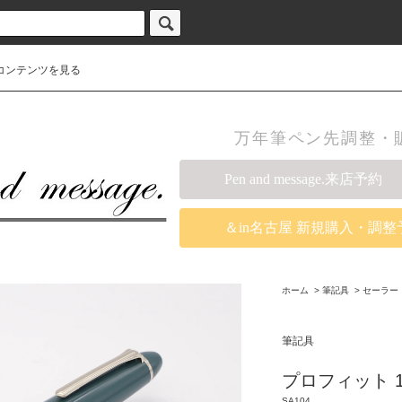
コンテンツを見る
万年筆ペン先調整・販売の
Pen and message.来店予約
＆in名古屋 新規購入・調整
ホーム
>
筆記具
>
セーラー
筆記具
プロフィット 1
SA104