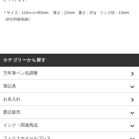
＊サイズ：118ｍｍ×83mm 厚さ：22mm 重さ：97g リング径：13mm
（約100枚収納）
カテゴリーから探す
万年筆ペン先調整
筆記具
お名入れ
委託販売
インク・関連商品
フェリスホイールプレス