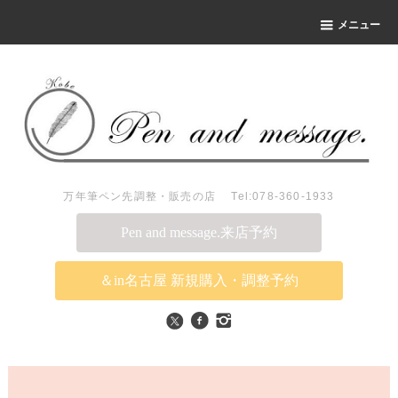
メニュー
万年筆ペン先調整・販売の店 Tel:078-360-1933
Pen and message.来店予約
＆in名古屋 新規購入・調整予約