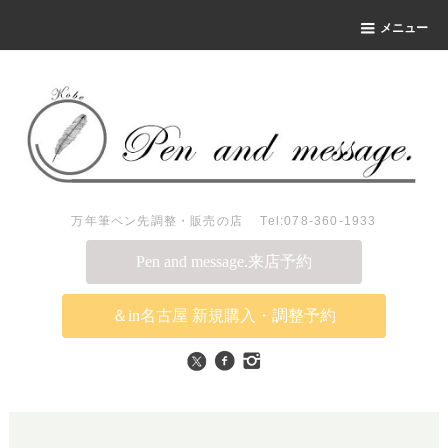
メニュー
万年筆ペン先調整・販売の店 Tel:078-360-1933
Pen and message.来店予約
＆in名古屋 新規購入・調整予約