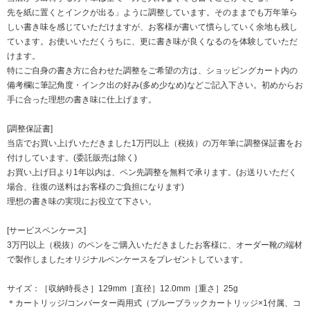
先を紙に置くとインクが出る」ように調整しています。そのままでも万年筆ら
しい書き味を感じていただけますが、お客様が書いて慣らしていく余地も残し
ています。お使いいただくうちに、更に書き味が良くなるのを体験していただ
けます。
特にご自身の書き方に合わせた調整をご希望の方は、ショッピングカート内の
備考欄に筆記角度・インク出の好み(多め少なめ)などご記入下さい。初めからお
手に合った理想の書き味に仕上げます。
[調整保証書]
当店でお買い上げいただきました1万円以上（税抜）の万年筆に調整保証書をお
付けしています。(委託販売は除く)
お買い上げ日より1年以内は、ペン先調整を無料で承ります。(お送りいただく
場合、往復の送料はお客様のご負担になります)
理想の書き味の実現にお役立て下さい。
[サービスペンケース]
3万円以上（税抜）のペンをご購入いただきましたお客様に、オーダー靴の端材
で製作しましたオリジナルペンケースをプレゼントしています。
サイズ：［収納時長さ］129mm［直径］12.0mm［重さ］25g
＊カートリッジ/コンバーター両用式（ブルーブラックカートリッジ×1付属、コ