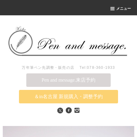
メニュー
万年筆ペン先調整・販売の店 Tel:078-360-1933
Pen and message.来店予約
＆in名古屋 新規購入・調整予約