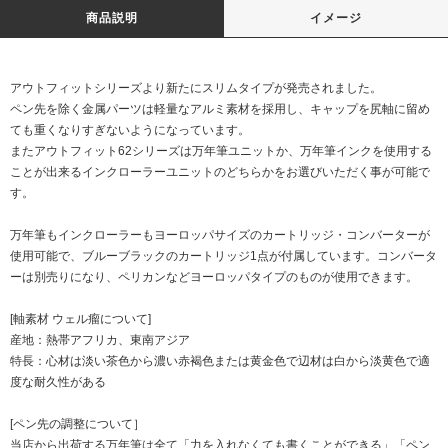
商品説明
イメージ
アウトフィットシリーズより新たにスリムタイプが発売されました。
ペン先を除く金属パーツは軽量なアルミ素材を採用し、キャップを尻軸に留め
ても重くなりすぎないようになっています。
またアウトフィット62シリーズは万年筆ユニットか、万年筆インクを使用する
ことが出来るインクローラーユニットのどちらかをお選びいただく事が可能で
す。
万年筆もインクローラーもヨーロッパサイズのカートリッジ・コンバーターが
使用可能で、ブルーブラックのカートリッジ1点が付属しています。コンバータ
ーは別売りになり、ペリカンなどヨーロッパタイプのものが使用できます。
[軸素材 ウェル瘤について]
産地：熱帯アフリカ、東南アジア
特長：心材は淡い茶色から濃い赤褐色または黄金色で辺材は白から淡黄色で適
度な耐久性がある
[ペン先の調整について］
当店から出荷する万年筆は全て「力を入れなくても書くことができる」「ペン