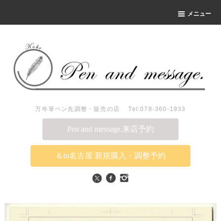
メニュー
万年筆ペン先調整・販売の店 Tel:078-360-1933
Pen and message.来店予約
＆in名古屋 新規購入・調整予約