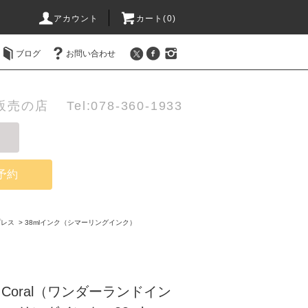
アカウント
カート(0)
ブログ
お問い合わせ
店 Tel:078-360-1933
予約
プレス
>
38mlインク（シマーリングインク）
 In Coral（ワンダーランドイン