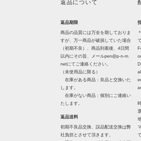
返品について
返品期限
商品の品質には万全を期しておりま
＊
すが、万一商品が破損していた場合
（初期不良）、商品到着後、4日間
F
以内にその旨、メールpen@p-n-m.
o
netにてご連絡ください。
D
（未使用品に限る）
a
在庫がある商品：良品と交換いた
e
します。
a
在庫がない商品：個別にご連絡い
たします。
返品送料
初期不良品交換、誤品配送交換は弊
社負担とさせて頂きます。