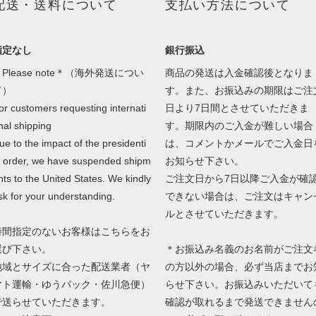
配送・送料について
支払い方法について
指定なし
銀行振込
Please note＊（海外発送につい
商品の発送は入金確認後となりま
て）
す。また、お振込みの期限はご注
or customers requesting internati
日より7日間とさせていただきま
nal shipping
す。期限内のご入金が難しい場合
ue to the impact of the presidenti
は、コメントかメールでご入金日
l order, we have suspended shipm
お知らせ下さい。
nts to the United States. We kindly
ご注文日から7日以降ご入金が確
sk for your understanding.
できない場合は、ご注文はキャン
ルとさせていただきます。
時間指定のないお客様はこちらをお
選び下さい。
＊お振込み名義のお名前がご注文
地域とサイズに合った配送業者（ヤ
の方以外の場合、必ず当店までお
マト運輸・ゆうパック・佐川急便）
らせ下さい。お振込みいただいて
で送らせていただきます。
確認が取れるまで発送できません