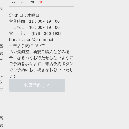
27
28
29
30
担
定 休 日：水曜日
営業時間：11：00～19：00
土日祝日：10：00～19：00
電 話：（078）360-1933
E-mail：pen@p-n-m.net
※来店予約について
高
ペン先調整、新規ご購入などの場
認
合、なるべくお待たせしないように
ご
ご予約を承ります。来店予約ボタン
でご予約のお手続きをお願いいたし
に
ます。
を
来店予約する
ご
高
認