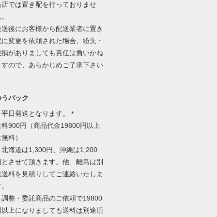
当店では置き配を行っておりませ
ん。
発送後にお客様から配送業者に置き
配に変更を依頼された場合、紛失・
破損がありましても責任は負いかね
ますので、あらかじめご了承下さい
ゆうパック
＊平日発送となります。＊
送料900円（商品代金19800円以上
は無料）
北海道は1,300円、沖縄は1,200
円とさせて頂きます。他、離島は別
途送料を見積りしてご連絡いたしま
す。
＊調整・委託商品のご依頼で19800
円以上になりましても送料は別途頂