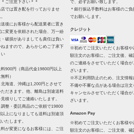
＊＊ご注意下さい＊＊
で、必ずお願い致します。
当店では置き配を行っておりませ
＊銀行振込手数料はお客様のご負
ん。
でお願いします。
発送後にお客様から配送業者に置き
クレジット
配に変更を依頼された場合、万一紛
失・破損がありましても責任は負い
かねますので、あらかじめご了承下
※初めてご注文いただくお客様や
さい
額注文のお客様に、ご注文後、確
のご連絡をさせていただく場合が
送料900円（商品代金19800円以上
ざいます。
は無料）
※不正利用防止のため、注文情報
＊北海道、沖縄は1,200円とさせて
不備や不審な点がある場合は注文
いただきます。他、離島は別途送料
キャンセルさせていただく場合が
を見積りしてご連絡いたします。
ざいます。
＊調整・委託商品のご依頼で19800
Amazon Pay
円以上になりましても送料は別途頂
戴いたします。
※初めてご注文いただくお客様や
送料が変更になるお客様には、ご注
額注文のお客様に、ご注文後、確