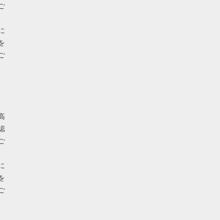
ご
に
を
ご
高
認
ご
に
を
ご