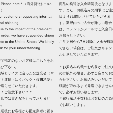
Please note＊（海外発送につい
商品の発送は入金確認後となりま
て）
す。また、お振込みの期限はご注
or customers requesting internati
日より7日間とさせていただきま
nal shipping
す。期限内のご入金が難しい場合
ue to the impact of the presidenti
は、コメントかメールでご入金日
l order, we have suspended shipm
お知らせ下さい。
nts to the United States. We kindly
ご注文日から7日以降ご入金が確
sk for your understanding.
できない場合は、ご注文はキャン
ルとさせていただきます。
時間指定のないお客様はこちらをお
選び下さい。
＊お振込み名義のお名前がご注文
地域とサイズに合った配送業者（ヤ
の方以外の場合、必ず当店までお
マト運輸・ゆうパック・佐川急便）
らせ下さい。お振込みいただいて
で送らせていただきます。
確認が取れるまで発送できません
＊＊ご注意下さい＊＊
で、必ずお願い致します。
当店では置き配を行っておりませ
＊銀行振込手数料はお客様のご負
ん。
でお願いします。
発送後にお客様から配送業者に置き