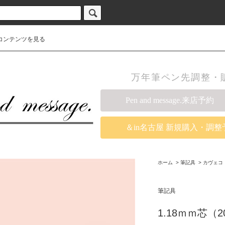
コンテンツを見る
万年筆ペン先調整・販売の
Pen and message.来店予約
＆in名古屋 新規購入・調整
ホーム
>
筆記具
>
カヴェコ
筆記具
1.18ｍｍ芯（