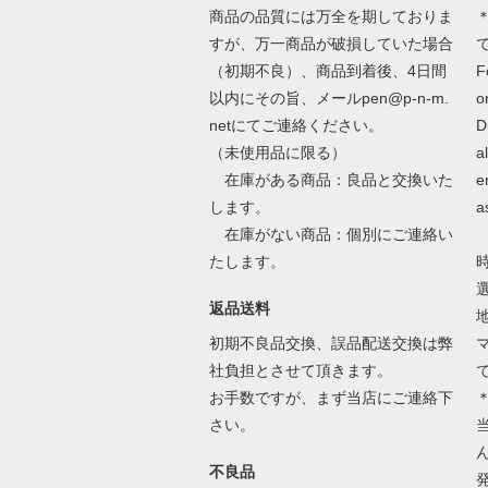
商品の品質には万全を期しておりま
＊
すが、万一商品が破損していた場合
（初期不良）、商品到着後、4日間
F
以内にその旨、メールpen@p-n-m.
o
netにてご連絡ください。
D
（未使用品に限る）
a
在庫がある商品：良品と交換いた
e
します。
a
在庫がない商品：個別にご連絡い
たします。
返品送料
初期不良品交換、誤品配送交換は弊
社負担とさせて頂きます。
お手数ですが、まず当店にご連絡下
さい。
不良品