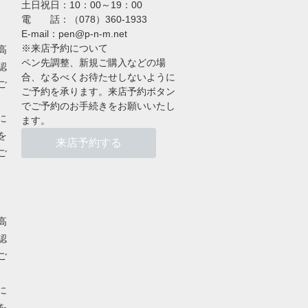
土日祝日：10：00～19：00
電 話：（078）360-1933
E-mail：pen@p-n-m.net
※来店予約について
高
ペン先調整、新規ご購入などの場
認
合、なるべくお待たせしないように
ご
ご予約を承ります。来店予約ボタン
でご予約のお手続きをお願いいたし
に
ます。
を
来店予約する
ご
高
認
ご
に
を