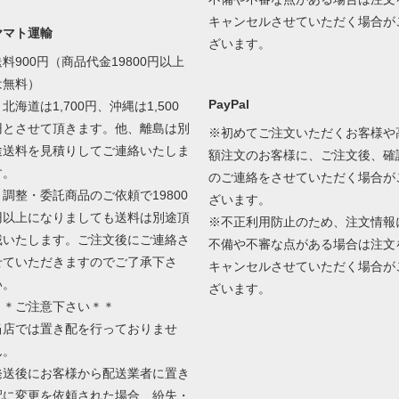
キャンセルさせていただく場合が
ヤマト運輸
ざいます。
送料900円（商品代金19800円以上
は無料）
PayPal
北海道は1,700円、沖縄は1,500
円とさせて頂きます。他、離島は別
※初めてご注文いただくお客様や
途送料を見積りしてご連絡いたしま
額注文のお客様に、ご注文後、確
す。
のご連絡をさせていただく場合が
＊調整・委託商品のご依頼で19800
ざいます。
円以上になりましても送料は別途頂
※不正利用防止のため、注文情報
戴いたします。ご注文後にご連絡さ
不備や不審な点がある場合は注文
せていただきますのでご了承下さ
キャンセルさせていただく場合が
い。
ざいます。
＊＊ご注意下さい＊＊
当店では置き配を行っておりませ
ん。
発送後にお客様から配送業者に置き
配に変更を依頼された場合、紛失・