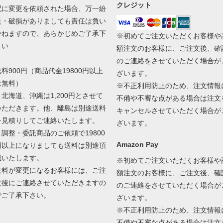
クレジット
配に変更を依頼された場合、万一紛
失・破損がありましても責任は負い
かねますので、あらかじめご了承下
※初めてご注文いただくお客様や
さい
額注文のお客様に、ご注文後、確
のご連絡をさせていただく場合が
送料900円（商品代金19800円以上
ざいます。
は無料）
※不正利用防止のため、注文情報
＊北海道、沖縄は1,200円とさせて
不備や不審な点がある場合は注文
いただきます。他、離島は別途送料
キャンセルさせていただく場合が
を見積りしてご連絡いたします。
ざいます。
＊調整・委託商品のご依頼で19800
Amazon Pay
円以上になりましても送料は別途頂
戴いたします。
※初めてご注文いただくお客様や
送料が変更になるお客様には、ご注
額注文のお客様に、ご注文後、確
文後にご連絡させていただきますの
のご連絡をさせていただく場合が
でご了承下さい。
ざいます。
※不正利用防止のため、注文情報
不備や不審な点がある場合は注文