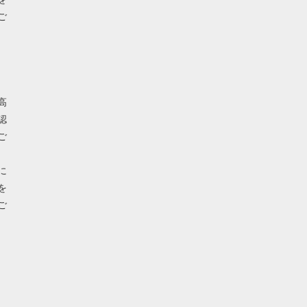
ご
高
認
ご
に
を
ご