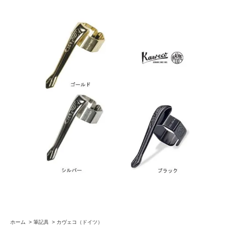
ホーム
>
筆記具
>
カヴェコ（ドイツ）