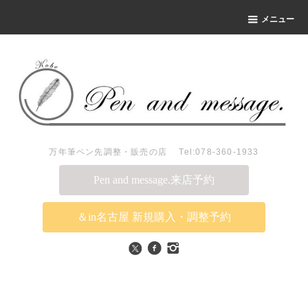
メニュー
万年筆ペン先調整・販売の店 Tel:078-360-1933
Pen and message.来店予約
＆in名古屋 新規購入・調整予約