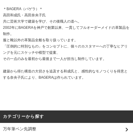
＊BAGERA（バゲラ）＊
高田和成氏・高田奈央子氏
共に芸術大学で建築を学び、その後職人の道へ。
2002年にBAGERAを神戸で創業以来、一貫してフルオーダーメイドの革製品を
制作。
服と靴以外の革製品全般を取り扱っています。
「圧倒的に特別なもの」をコンセプトに、個々のカスタマーへの丁寧なヒアリ
ングを元にスケッチや模型で提案、
その一点のみを最初から最後まで一人が担当し制作しています。
建築から得た構造の大切さを追及する和成氏と、感性的なモノつくりを得意と
する奈央子氏により、BAGERAは作られています。
カテゴリーから探す
万年筆ペン先調整