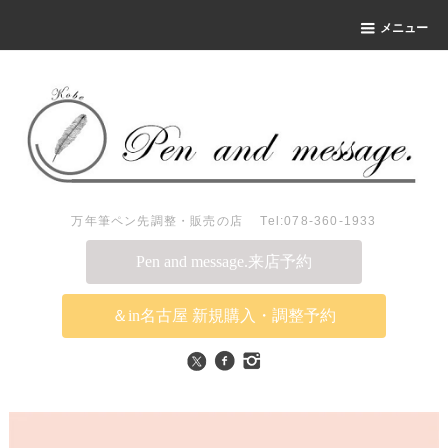
メニュー
万年筆ペン先調整・販売の店 Tel:078-360-1933
Pen and message.来店予約
＆in名古屋 新規購入・調整予約