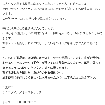
に入らない革や高級革の端革などの革ストックが入った箱があります。
その中からイマジネーションのままに組み合わせて新しいものが生み出されて
います。
このPineconeたちもその中で産み出されています。
中には取り出せる仕切りが入っています。
仕切りを出せばひとつの空間になり、仕切りを入れると3カ所に仕切ることがで
きます。
背ポケットもあり、すぐに取り出したいものはフタを開けずに入れておけま
す。
＊こちらの商品は、本体部にオーストリッチを使用しています。曲がる部分に
あたるクイールマーク（毛穴）が浮いている部分がありますが、革目に添って
撫でるようにお使いいただくと、徐々に寝てきます。
育てる楽しみを残した、遊び心のある個体です。
通常使用で剥がれてくることはありませんので、ご了承の上ご注文下さい。
＊素材＊
クロコダイル／オーストリッチ
サイズ： 100×110×20ｍｍ