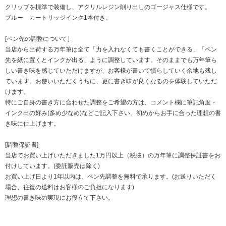
クリップを標準で装備し、アクリルレジン削り出しのゴージャス仕様です。
ブルー カートリッジインク1本付き。
[ペン先の調整について］
当店から出荷する万年筆は全て「力を入れなくても書くことができる」「ペン
先を紙に置くとインクが出る」ように調整しています。そのままでも万年筆ら
しい書き味を感じていただけますが、お客様が書いて慣らしていく余地も残し
ています。お使いいただくうちに、更に書き味が良くなるのを体験していただ
けます。
特にご自身の書き方に合わせた調整をご希望の方は、コメント欄に筆記角度・
インク出の好み(多め少なめ)などご記入下さい。初めからお手に合った理想の書
き味に仕上げます。
[調整保証書]
当店でお買い上げいただきました1万円以上（税抜）の万年筆に調整保証書をお
付けしています。(委託販売は除く)
お買い上げ日より1年以内は、ペン先調整を無料で承ります。(お送りいただく
場合、往復の送料はお客様のご負担になります)
理想の書き味の実現にお役立て下さい。