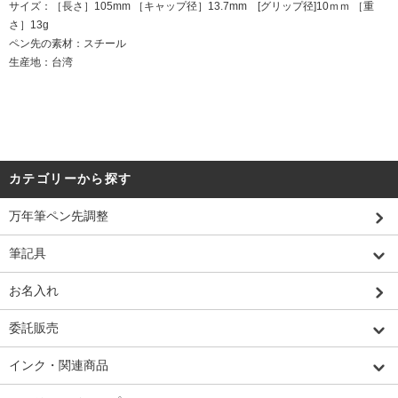
サイズ：［長さ］105mm ［キャップ径］13.7mm [グリップ径]10ｍｍ ［重
さ］13g
ペン先の素材：スチール
生産地：台湾
カテゴリーから探す
万年筆ペン先調整
筆記具
お名入れ
委託販売
インク・関連商品