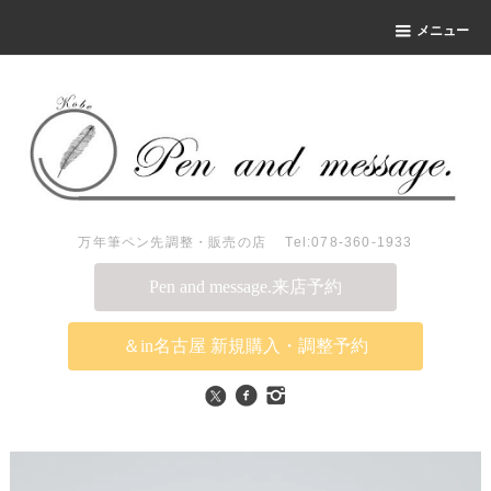
メニュー
万年筆ペン先調整・販売の店 Tel:078-360-1933
Pen and message.来店予約
＆in名古屋 新規購入・調整予約