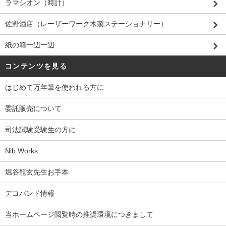
ラマシオン（時計）
佐野酒店（レーザーワーク木製ステーショナリー）
紙の箱一辺一辺
コンテンツを見る
はじめて万年筆を使われる方に
委託販売について
司法試験受験生の方に
Nib Works
堀谷龍玄先生お手本
デコバンド情報
当ホームページ閲覧時の推奨環境につきまして