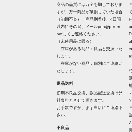
商品の品質には万全を期しておりま
＊
すが、万一商品が破損していた場合
（初期不良）、商品到着後、4日間
F
以内にその旨、メールpen@p-n-m.
o
netにてご連絡ください。
D
（未使用品に限る）
a
在庫がある商品：良品と交換いた
e
します。
a
在庫がない商品：個別にご連絡い
たします。
返品送料
初期不良品交換、誤品配送交換は弊
社負担とさせて頂きます。
お手数ですが、まず当店にご連絡下
さい。
不良品