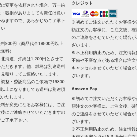
クレジット
配に変更を依頼された場合、万一紛
失・破損がありましても責任は負い
かねますので、あらかじめご了承下
※初めてご注文いただくお客様や
さい
額注文のお客様に、ご注文後、確
のご連絡をさせていただく場合が
送料900円（商品代金19800円以上
ざいます。
は無料）
※不正利用防止のため、注文情報
＊北海道、沖縄は1,200円とさせて
不備や不審な点がある場合は注文
いただきます。他、離島は別途送料
キャンセルさせていただく場合が
を見積りしてご連絡いたします。
ざいます。
＊調整・委託商品のご依頼で19800
Amazon Pay
円以上になりましても送料は別途頂
戴いたします。
※初めてご注文いただくお客様や
送料が変更になるお客様には、ご注
額注文のお客様に、ご注文後、確
文後にご連絡させていただきますの
のご連絡をさせていただく場合が
でご了承下さい。
ざいます。
※不正利用防止のため、注文情報
不備や不審な点がある場合は注文