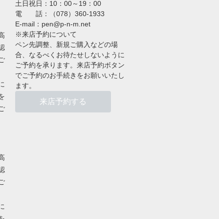
土日祝日：10：00～19：00
電 話：（078）360-1933
E-mail：pen@p-n-m.net
※来店予約について
高
ペン先調整、新規ご購入などの場
認
合、なるべくお待たせしないように
ご
ご予約を承ります。来店予約ボタン
でご予約のお手続きをお願いいたし
に
ます。
を
来店予約する
ご
高
認
ご
に
を