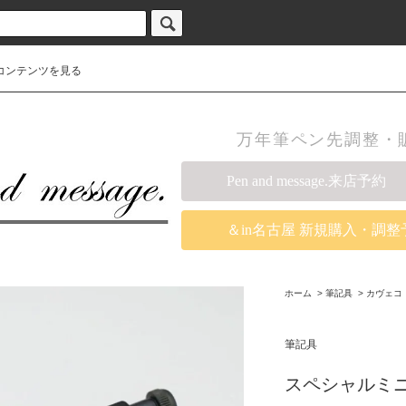
コンテンツを見る
万年筆ペン先調整・販売の
Pen and message.来店予約
＆in名古屋 新規購入・調整
ホーム
>
筆記具
>
カヴェコ
筆記具
スペシャルミ