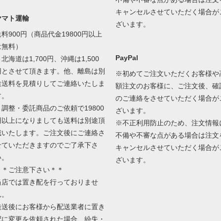
キャンセルさせていただく場合が
ヤマト運輸
ざいます。
送料900円（商品代金19800円以上
は無料）
PayPal
北海道は1,700円、沖縄は1,500
円とさせて頂きます。他、離島は別
※初めてご注文いただくお客様や
途送料を見積りしてご連絡いたしま
額注文のお客様に、ご注文後、確
す。
のご連絡をさせていただく場合が
＊調整・委託商品のご依頼で19800
ざいます。
円以上になりましても送料は別途頂
※不正利用防止のため、注文情報
戴いたします。ご注文後にご連絡さ
不備や不審な点がある場合は注文
せていただきますのでご了承下さ
キャンセルさせていただく場合が
い。
ざいます。
＊＊ご注意下さい＊＊
当店では置き配を行っておりませ
ん。
発送後にお客様から配送業者に置き
配に変更を依頼された場合、紛失・