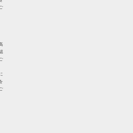
ご
高
認
ご
に
を
ご