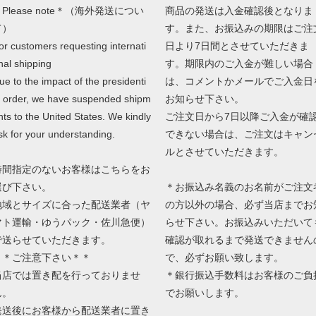
Please note＊（海外発送につい
商品の発送は入金確認後となりま
て）
す。また、お振込みの期限はご注
or customers requesting internati
日より7日間とさせていただきま
nal shipping
す。期限内のご入金が難しい場合
ue to the impact of the presidenti
は、コメントかメールでご入金日
l order, we have suspended shipm
お知らせ下さい。
nts to the United States. We kindly
ご注文日から7日以降ご入金が確
sk for your understanding.
できない場合は、ご注文はキャン
ルとさせていただきます。
時間指定のないお客様はこちらをお
選び下さい。
＊お振込み名義のお名前がご注文
地域とサイズに合った配送業者（ヤ
の方以外の場合、必ず当店までお
マト運輸・ゆうパック・佐川急便）
らせ下さい。お振込みいただいて
で送らせていただきます。
確認が取れるまで発送できません
＊＊ご注意下さい＊＊
で、必ずお願い致します。
当店では置き配を行っておりませ
＊銀行振込手数料はお客様のご負
ん。
でお願いします。
発送後にお客様から配送業者に置き