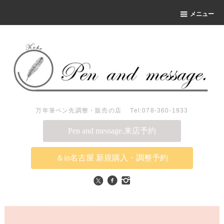
メニュー
万年筆ペン先調整・販売の店 Tel:078-360-1933
Pen and message.来店予約
＆in名古屋 新規購入・調整予約