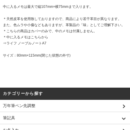
中に入るメモは最大で縦107mm×横75mmまで入ります。
＊天然皮革を使用致しておりますので、商品により若干革目が異なります。
また、色ムラや小傷などもありますが、革製品の「味」としてご理解下さい。
＊こちらの商品はカバーのみで、中のメモは付属しません。
＊中に入るメモはこちらから
⇒
ライフ ノーブルノートA7
サイズ：80mm×115mm(閉じた状態の外寸)
カテゴリーから探す
万年筆ペン先調整
筆記具