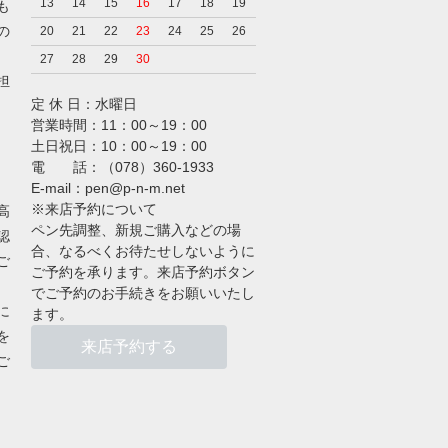
13
14
15
16
17
18
19
も
の
20
21
22
23
24
25
26
27
28
29
30
担
定 休 日：水曜日
営業時間：11：00～19：00
土日祝日：10：00～19：00
電 話：（078）360-1933
E-mail：pen@p-n-m.net
※来店予約について
高
ペン先調整、新規ご購入などの場
認
合、なるべくお待たせしないように
ご
ご予約を承ります。来店予約ボタン
でご予約のお手続きをお願いいたし
に
ます。
を
来店予約する
ご