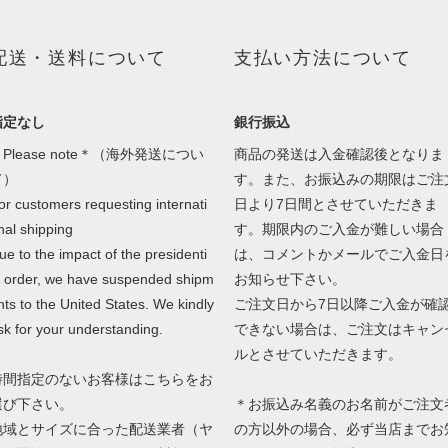
配送・送料について
支払い方法について
指定なし
銀行振込
Please note＊（海外発送につい
商品の発送は入金確認後となりま
て）
す。また、お振込みの期限はご注
or customers requesting internati
日より7日間とさせていただきま
nal shipping
す。期限内のご入金が難しい場合
ue to the impact of the presidenti
は、コメントかメールでご入金日
l order, we have suspended shipm
お知らせ下さい。
nts to the United States. We kindly
ご注文日から7日以降ご入金が確
sk for your understanding.
できない場合は、ご注文はキャン
ルとさせていただきます。
時間指定のないお客様はこちらをお
選び下さい。
＊お振込み名義のお名前がご注文
地域とサイズに合った配送業者（ヤ
の方以外の場合、必ず当店までお