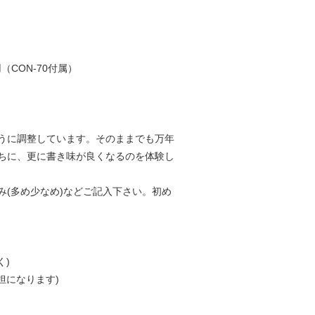
用（CON‐70付属）
うに調整しています。そのままでも万年
ちに、更に書き味が良くなるのを体験し
(多め少なめ)などご記入下さい。初め
く)
担になります)