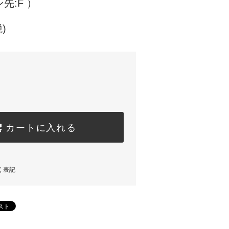
先:F ）
)
カートに入れる
く表記