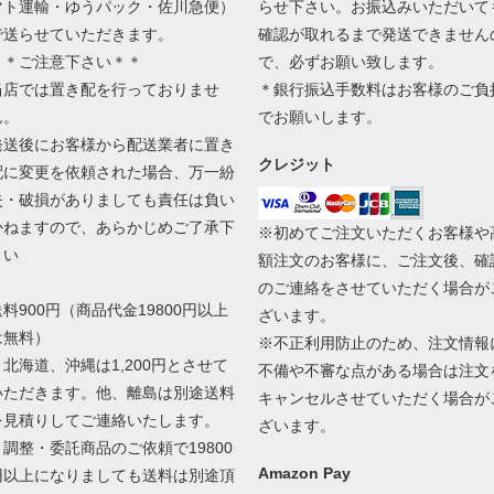
マト運輸・ゆうパック・佐川急便）
らせ下さい。お振込みいただいて
で送らせていただきます。
確認が取れるまで発送できません
＊＊ご注意下さい＊＊
で、必ずお願い致します。
当店では置き配を行っておりませ
＊銀行振込手数料はお客様のご負
ん。
でお願いします。
発送後にお客様から配送業者に置き
クレジット
配に変更を依頼された場合、万一紛
失・破損がありましても責任は負い
かねますので、あらかじめご了承下
※初めてご注文いただくお客様や
さい
額注文のお客様に、ご注文後、確
のご連絡をさせていただく場合が
送料900円（商品代金19800円以上
ざいます。
は無料）
※不正利用防止のため、注文情報
＊北海道、沖縄は1,200円とさせて
不備や不審な点がある場合は注文
いただきます。他、離島は別途送料
キャンセルさせていただく場合が
を見積りしてご連絡いたします。
ざいます。
＊調整・委託商品のご依頼で19800
Amazon Pay
円以上になりましても送料は別途頂