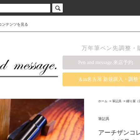
コンテンツを見る
万年筆ペン先調整・販売の
Pen and message.来店予約
＆in名古屋 新規購入・調整
ホーム
>
筆記具
>
綴り屋（
筆記具
アーチザンコ