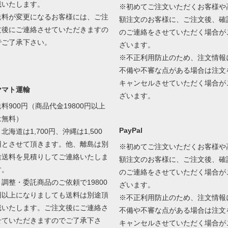
戴いたします。
※初めてご注文いただくお客様や
送料が変更になるお客様には、ご注
額注文のお客様に、ご注文後、確
文後にご連絡させていただきますの
のご連絡をさせていただく場合が
でご了承下さい。
ざいます。
※不正利用防止のため、注文情報
不備や不審な点がある場合は注文
キャンセルさせていただく場合が
ヤマト運輸
ざいます。
送料900円（商品代金19800円以上
は無料）
PayPal
北海道は1,700円、沖縄は1,500
円とさせて頂きます。他、離島は別
※初めてご注文いただくお客様や
途送料を見積りしてご連絡いたしま
額注文のお客様に、ご注文後、確
す。
のご連絡をさせていただく場合が
＊調整・委託商品のご依頼で19800
ざいます。
円以上になりましても送料は別途頂
※不正利用防止のため、注文情報
戴いたします。ご注文後にご連絡さ
不備や不審な点がある場合は注文
せていただきますのでご了承下さ
キャンセルさせていただく場合が