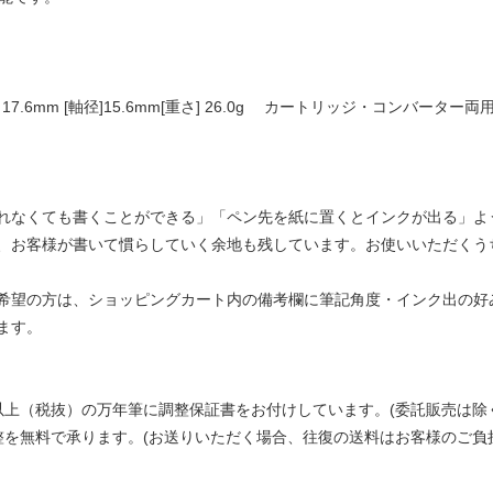
 17.6mm [軸径]15.6mm[重さ] 26.0g カートリッジ・コンバーター両
れなくても書くことができる」「ペン先を紙に置くとインクが出る」よ
、お客様が書いて慣らしていく余地も残しています。お使いいただくう
希望の方は、ショッピングカート内の備考欄に筆記角度・インク出の好み
ます。
以上（税抜）の万年筆に調整保証書をお付けしています。(委託販売は除
整を無料で承ります。(お送りいただく場合、往復の送料はお客様のご負