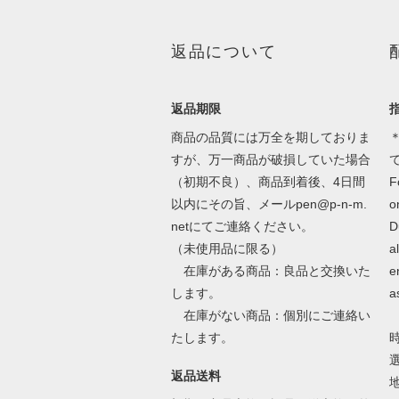
返品について
返品期限
商品の品質には万全を期しておりま
＊
すが、万一商品が破損していた場合
（初期不良）、商品到着後、4日間
F
以内にその旨、メールpen@p-n-m.
o
netにてご連絡ください。
D
（未使用品に限る）
a
在庫がある商品：良品と交換いた
e
します。
a
在庫がない商品：個別にご連絡い
たします。
返品送料