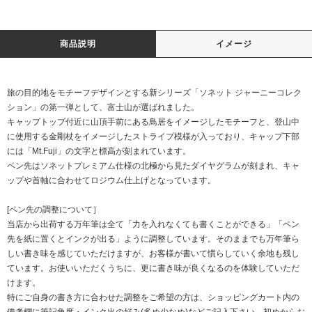
商品説明
イメージ
旅の目的地をモチーフデザインとする新シリーズ「ソネット ジャーニーコレク
ション」の第一弾として、富士山が選ばれました。
キャップトップ付近に山頂手前にある鳥居をイメージしたモチーフと、登山中
に使用する金剛杖をイメージしたストライプ模様が入っており、キャップ下部
には「Mt.Fuji」の文字と標高が刻まれています。
ペン先はソネットプレミアム仕様の北極から見たダイヤグラムが刻まれ、キャ
ップや首軸に合わせてロジウム仕上げとなっています。
[ペン先の調整について］
当店から出荷する万年筆は全て「力を入れなくても書くことができる」「ペン
先を紙に置くとインクが出る」ように調整しています。そのままでも万年筆ら
しい書き味を感じていただけますが、お客様が書いて慣らしていく余地も残し
ています。お使いいただくうちに、更に書き味が良くなるのを体験していただ
けます。
特にご自身の書き方に合わせた調整をご希望の方は、ショッピングカート内の
備考欄に筆記角度・インク出の好み(多め少なめ)などご記入下さい。初めからお