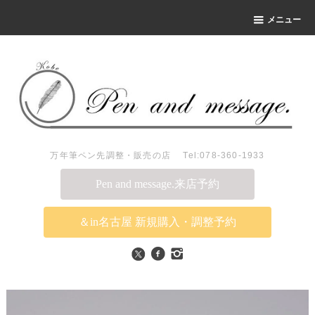
メニュー
万年筆ペン先調整・販売の店 Tel:078-360-1933
Pen and message.来店予約
＆in名古屋 新規購入・調整予約